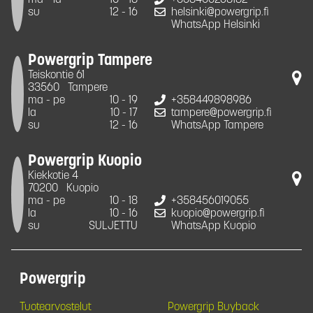
su
12 - 16
helsinki@powergrip.fi
WhatsApp Helsinki
Powergrip Tampere
Teiskontie 61
33560
Tampere
ma - pe
10 - 19
+358449898986
la
10 - 17
tampere@powergrip.fi
su
12 - 16
WhatsApp Tampere
Powergrip Kuopio
Kiekkotie 4
70200
Kuopio
ma - pe
10 - 18
+358456019055
la
10 - 16
kuopio@powergrip.fi
su
SULJETTU
WhatsApp Kuopio
Powergrip
Tuotearvostelut
Powergrip Buyback