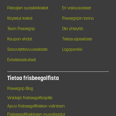
Pelaajien suosikkikiekot
Eri vakausasteet
Käytetyt kiekot
Powergripin tarina
Team Powergrip
Ota yhteyttä
Kaupan ehdot
Tietosuojaseloste
Saavutettavuusseloste
Logopankki
Evästeasetukset
Tietoa frisbeegolfista
Powergrip Blog
Vinkkejä frisbeegolfaajalle
Apua frisbeegolfkiekon valintaan
Frisbeegolfkiekkojen muovilaadut