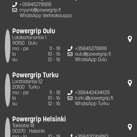
+358452718818
myynti@powergrip.fi
WhatsApp Verkkokauppa
Powergrip Oulu
Latokartanontie 1
90150
Oulu
ma - pe
11 - 18
+358452718818
la
10 - 16
oulu@powergrip.fi
su
12 - 16
WhatsApp Oulu
Powergrip Turku
Lonttistentie 12
20100
Turku
ma - pe
11 - 18
+358442434925
la
10 - 16
turku@powergrip.fi
su
12 - 16
WhatsApp Turku
Powergrip Helsinki
Takkatie 18
00370
Helsinki
ma - la
10 - 18
+358400268182