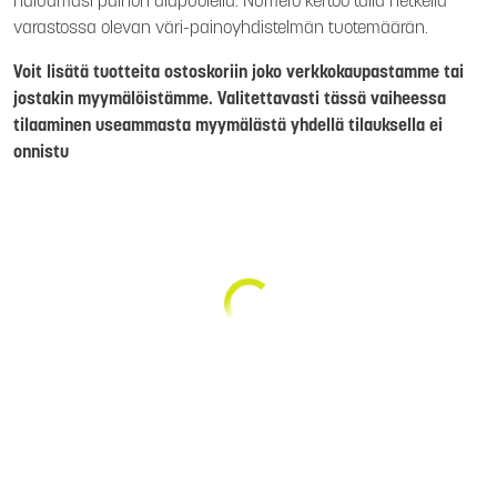
haluamasi painon alapuolella. Numero kertoo tällä hetkellä
varastossa olevan väri-painoyhdistelmän tuotemäärän.
Voit lisätä tuotteita ostoskoriin joko verkkokaupastamme tai
jostakin myymälöistämme. Valitettavasti tässä vaiheessa
tilaaminen useammasta myymälästä yhdellä tilauksella ei
onnistu