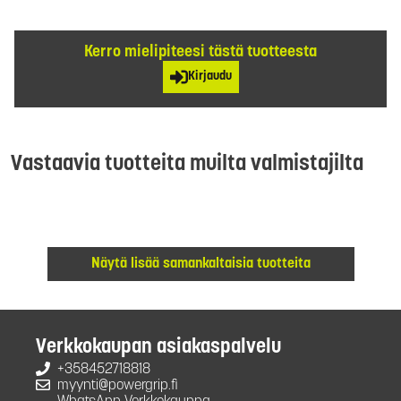
Kerro mielipiteesi tästä tuotteesta
Kirjaudu
Vastaavia tuotteita muilta valmistajilta
Näytä lisää samankaltaisia tuotteita
Verkkokaupan asiakaspalvelu
+358452718818
myynti@powergrip.fi