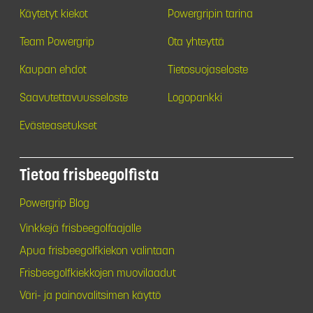
Käytetyt kiekot
Powergripin tarina
Team Powergrip
Ota yhteyttä
Kaupan ehdot
Tietosuojaseloste
Saavutettavuusseloste
Logopankki
Evästeasetukset
Tietoa frisbeegolfista
Powergrip Blog
Vinkkejä frisbeegolfaajalle
Apua frisbeegolfkiekon valintaan
Frisbeegolfkiekkojen muovilaadut
Väri- ja painovalitsimen käyttö