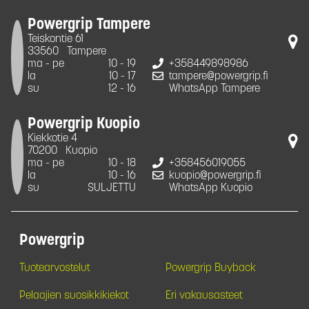
Powergrip Tampere
Teiskontie 61
33560
Tampere
ma - pe
10 - 19
+358449898986
la
10 - 17
tampere@powergrip.fi
su
12 - 16
WhatsApp Tampere
Powergrip Kuopio
Kiekkotie 4
70200
Kuopio
ma - pe
10 - 18
+358456019055
la
10 - 16
kuopio@powergrip.fi
su
SULJETTU
WhatsApp Kuopio
Powergrip
Tuotearvostelut
Powergrip Buyback
Pelaajien suosikkikiekot
Eri vakausasteet