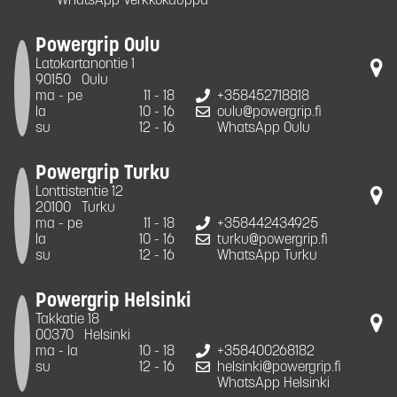
WhatsApp Verkkokauppa
Powergrip Oulu
Latokartanontie 1
90150
Oulu
ma - pe
11 - 18
+358452718818
la
10 - 16
oulu@powergrip.fi
su
12 - 16
WhatsApp Oulu
Powergrip Turku
Lonttistentie 12
20100
Turku
ma - pe
11 - 18
+358442434925
la
10 - 16
turku@powergrip.fi
su
12 - 16
WhatsApp Turku
Powergrip Helsinki
Takkatie 18
00370
Helsinki
ma - la
10 - 18
+358400268182
su
12 - 16
helsinki@powergrip.fi
WhatsApp Helsinki