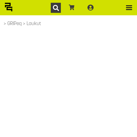
GRIPeq
Laukut