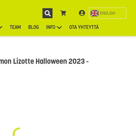
ENGLISH
TEAM
BLOG
INFO
OTA YHTEYTTÄ
ENGL
KIEKOT
LAUKUT
ASUSTEET
MUUT TUOTTEET
imon Lizotte Halloween 2023 -