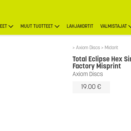
EET
MUUT TUOTTEET
LAHJAKORTIT
VALMISTAJAT
TARJOUKSET
Axiom Discs
Midarit
Total Eclipse Hex S
Factory Misprint
Axiom Discs
19.00 €