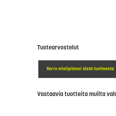
Tuotearvostelut
Kerro mielipiteesi tästä tuotteesta
Vastaavia tuotteita muilta val