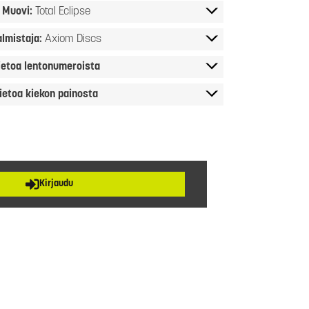
Muovi:
Total Eclipse
almistaja:
Axiom Discs
ietoa lentonumeroista
ietoa kiekon painosta
Kirjaudu