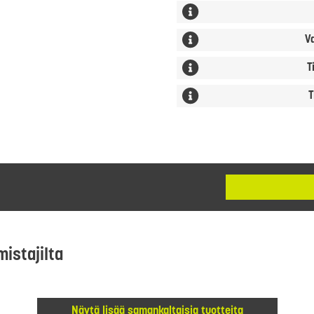
V
T
T
mistajilta
Näytä lisää samankaltaisia tuotteita