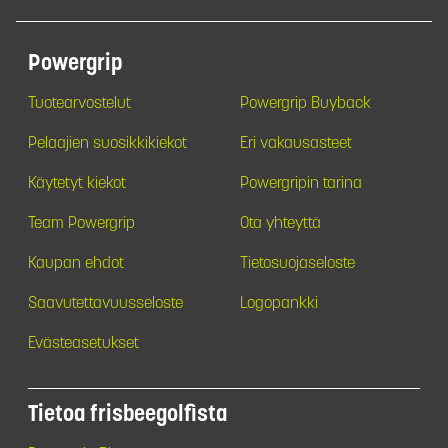
Powergrip
Tuotearvostelut
Powergrip Buyback
Pelaajien suosikkikiekot
Eri vakausasteet
Käytetyt kiekot
Powergripin tarina
Team Powergrip
Ota yhteyttä
Kaupan ehdot
Tietosuojaseloste
Saavutettavuusseloste
Logopankki
Evästeasetukset
Tietoa frisbeegolfista