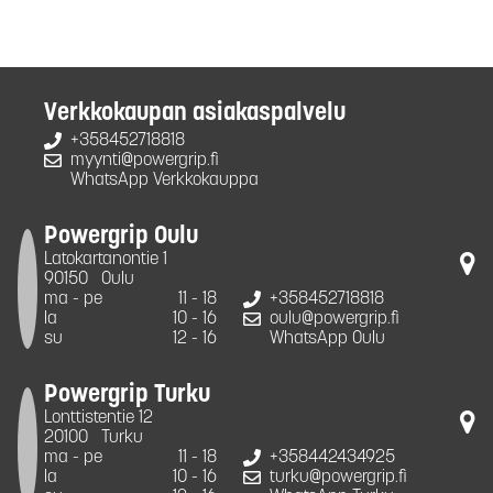
Verkkokaupan asiakaspalvelu
+358452718818
myynti@powergrip.fi
WhatsApp Verkkokauppa
Powergrip Oulu
Latokartanontie 1
90150
Oulu
ma - pe
11 - 18
+358452718818
la
10 - 16
oulu@powergrip.fi
su
12 - 16
WhatsApp Oulu
Powergrip Turku
Lonttistentie 12
20100
Turku
ma - pe
11 - 18
+358442434925
la
10 - 16
turku@powergrip.fi