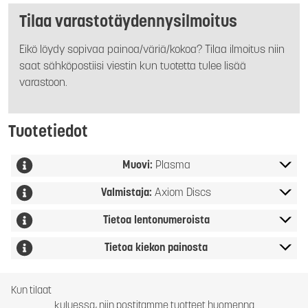
Tilaa varastotäydennysilmoitus
Eikö löydy sopivaa painoa/väriä/kokoa? Tilaa ilmoitus niin
saat sähköpostiisi viestin kun tuotetta tulee lisää
varastoon.
Tuotetiedot
Muovi:
Plasma
Valmistaja:
Axiom Discs
Tietoa lentonumeroista
Tietoa kiekon painosta
Kun tilaat
kuluessa, niin postitamme tuotteet huomenna