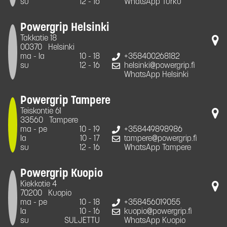
su
12 - 16
WhatsApp Turku
Powergrip Helsinki
Takkatie 18
00370
Helsinki
ma - la
10 - 18
+358400268182
su
12 - 16
helsinki@powergrip.fi
WhatsApp Helsinki
Powergrip Tampere
Teiskontie 61
33560
Tampere
ma - pe
10 - 19
+358449898986
la
10 - 17
tampere@powergrip.fi
su
12 - 16
WhatsApp Tampere
Powergrip Kuopio
Kiekkotie 4
70200
Kuopio
ma - pe
10 - 18
+358456019055
la
10 - 16
kuopio@powergrip.fi
su
SULJETTU
WhatsApp Kuopio