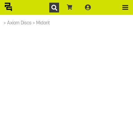
Axiom Discs
Midarit