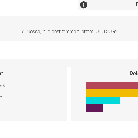
T
kuluessa, niin postitamme tuotteet 10.08.2026
ot
Pel
vot
io