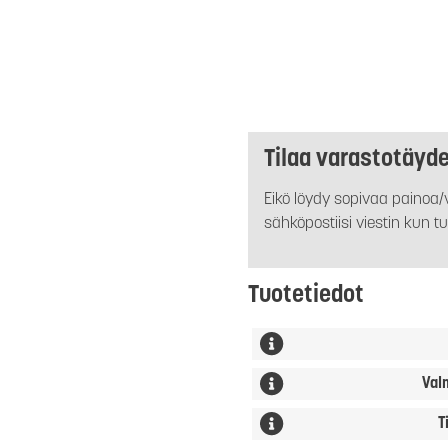
Tilaa varastotäyd
Eikö löydy sopivaa painoa/v
sähköpostiisi viestin kun tu
Tuotetiedot
Val
T