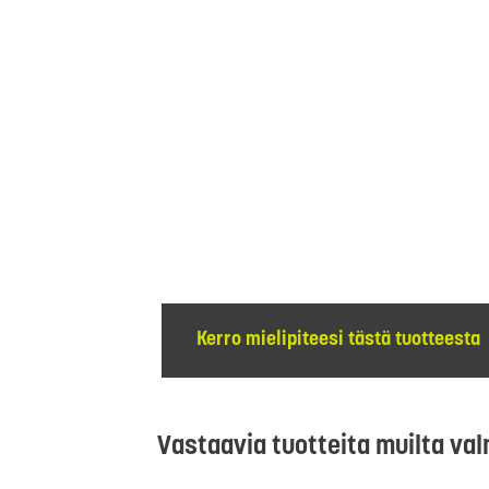
Kerro mielipiteesi tästä tuotteesta
Vastaavia tuotteita muilta val