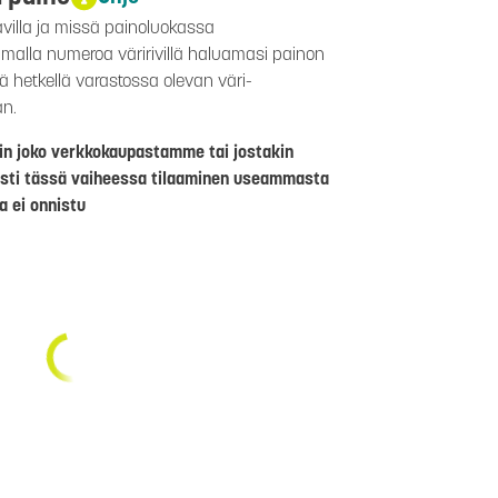
avilla ja missä painoluokassa
aamalla numeroa väririvillä haluamasi painon
lä hetkellä varastossa olevan väri-
än.
riin joko verkkokaupastamme tai jostakin
sti tässä vaiheessa tilaaminen useammasta
a ei onnistu