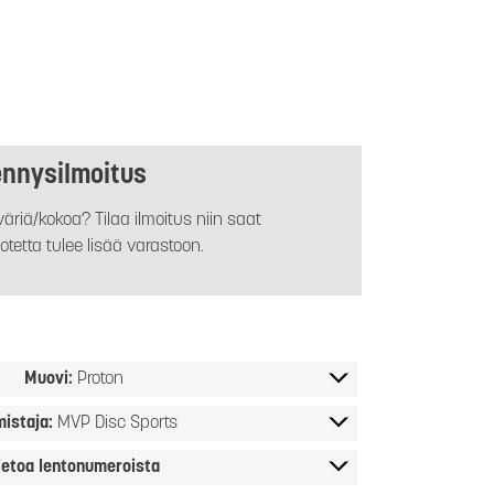
ennysilmoitus
äriä/kokoa? Tilaa ilmoitus niin saat
otetta tulee lisää varastoon.
Muovi:
Proton
mistaja:
MVP Disc Sports
ietoa lentonumeroista