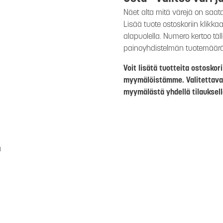
Näet alta mitä värejä on saat
Lisää tuote ostoskoriin klikk
alapuolella. Numero kertoo täl
painoyhdistelmän tuotemäär
Voit lisätä tuotteita ostosko
myymälöistämme. Valitettava
myymälästä yhdellä tilauksell
a