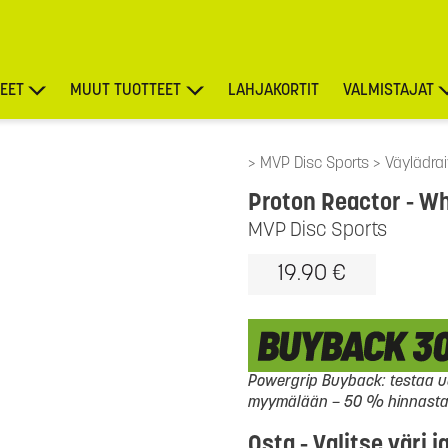
EET
MUUT TUOTTEET
LAHJAKORTIT
VALMISTAJAT
TARJOUKSET
MVP Disc Sports
Väylädrai
Proton Reactor
- W
MVP Disc Sports
19.90 €
Powergrip Buyback: testaa uu
myymälään – 50 % hinnasta l
Osta - Valitse väri j