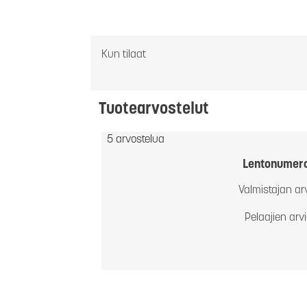
Kun tilaat
Tuotearvostelut
5 arvostelua
Lentonumer
Valmistajan ar
Pelaajien arv