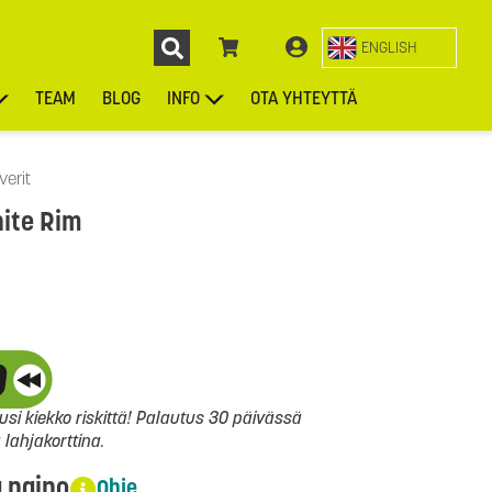
ENGLISH
TEAM
BLOG
INFO
OTA YHTEYTTÄ
ENGL
KIEKOT
LAUKUT
ASUSTEET
MUUT TUOTTEET
verit
hite Rim
si kiekko riskittä! Palautus 30 päivässä
ahjakorttina.
a paino
Ohje