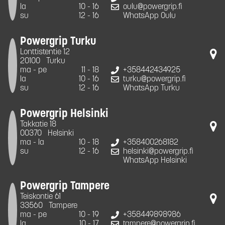
la
10 - 16
oulu@powergrip.fi
su
12 - 16
WhatsApp Oulu
Powergrip Turku
Lonttistentie 12
20100
Turku
ma - pe
11 - 18
+358442434925
la
10 - 16
turku@powergrip.fi
su
12 - 16
WhatsApp Turku
Powergrip Helsinki
Takkatie 18
00370
Helsinki
ma - la
10 - 18
+358400268182
su
12 - 16
helsinki@powergrip.fi
WhatsApp Helsinki
Powergrip Tampere
Teiskontie 61
33560
Tampere
ma - pe
10 - 19
+358449898986
la
10 - 17
tampere@powergrip.fi