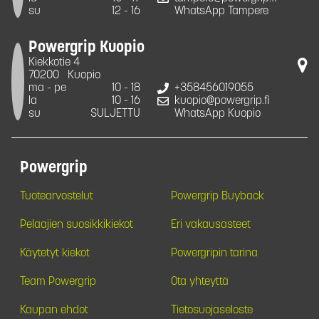
su
12 - 16
WhatsApp Tampere
Powergrip Kuopio
Kiekkotie 4
70200
Kuopio
ma - pe
10 - 18
+358456019055
la
10 - 16
kuopio@powergrip.fi
su
SULJETTU
WhatsApp Kuopio
Powergrip
Tuotearvostelut
Powergrip Buyback
Pelaajien suosikkikiekot
Eri vakausasteet
Käytetyt kiekot
Powergripin tarina
Team Powergrip
Ota yhteyttä
Kaupan ehdot
Tietosuojaseloste