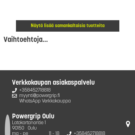
Näytä lisää samankaltaisia tuotteita
Vaihtoehtoja...
Verkkokaupan asiakaspalvelu
+358452718818
myynti@powergrip.fi
WhatsApp Verkkokauppa
Powergrip Oulu
Latokartanontie 1
90150
Oulu
ma - pe
11 - 18
+358452718818