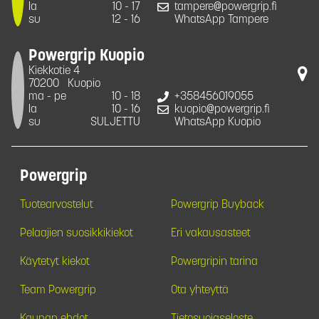
la
10 - 17
tampere@powergrip.fi
su
12 - 16
WhatsApp Tampere
Powergrip Kuopio
Kiekkotie 4
70200
Kuopio
ma - pe
10 - 18
+358456019055
la
10 - 16
kuopio@powergrip.fi
su
SULJETTU
WhatsApp Kuopio
Powergrip
Tuotearvostelut
Powergrip Buyback
Pelaajien suosikkikiekot
Eri vakausasteet
Käytetyt kiekot
Powergripin tarina
Team Powergrip
Ota yhteyttä