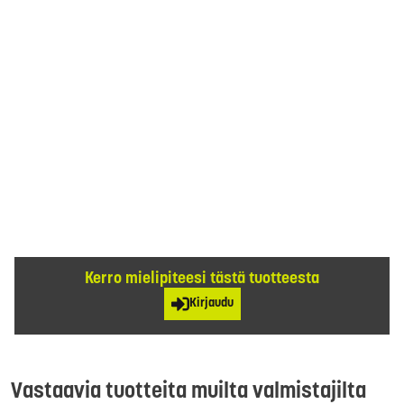
Kerro mielipiteesi tästä tuotteesta
Kirjaudu
Vastaavia tuotteita muilta valmistajilta