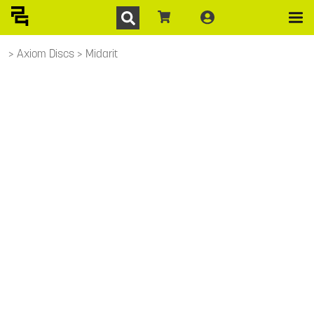
Axiom Discs
Midarit