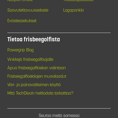
Kaupan ehdot
Tietosuojaseloste
Saavutettavuusseloste
Logopankki
Evästeasetukset
Tietoa frisbeegolfista
Powergrip Blog
Vinkkejä frisbeegolfaajalle
Apua frisbeegolfkiekon valintaan
Frisbeegolfkiekkojen muovilaadut
Väri- ja painovalitsimen käyttö
Mitä TechDiscin heittodata tarkoittaa?
Seuraa meitä somessa