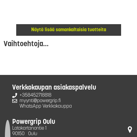
Näytä lisää samankaltaisia tuotteita
Vaihtoehtoja...
Verkkokaupan asiakaspalvelu
+358452718818
myynti@powergrip.fi
WhatsApp Verkkokauppa
Powergrip Oulu
Latokartanontie 1
90150
Oulu