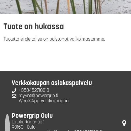
Tuote on hukassa
Tuotetta ei ole tai se on poistunut valikoimastamme.
Verkkokaupan asiakaspalvelu
+358452718818
myynti@powergrip.fi
WhatsApp Verkkokauppa
Powergrip Oulu
Latokartanontie 1
90150
Oulu