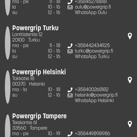
ma - pe
11 - 18
+358452718818
la
10 - 16
oulu@powergrip.fi
su
12 - 16
WhatsApp Oulu
Powergrip Turku
Lonttistentie 12
20100
Turku
ma - pe
11 - 18
+358442434925
la
10 - 16
turku@powergrip.fi
su
12 - 16
WhatsApp Turku
Powergrip Helsinki
Takkatie 18
00370
Helsinki
ma - la
10 - 18
+358400268182
su
12 - 16
helsinki@powergrip.fi
WhatsApp Helsinki
Powergrip Tampere
Teiskontie 61
33560
Tampere
ma - pe
10 - 19
+358449898986