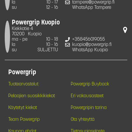
la
10 - 17
tampere@powergrip.fi
su
12 - 16
WhatsApp Tampere
Powergrip Kuopio
Kiekkotie 4
70200
Kuopio
ma - pe
10 - 18
+358456019055
la
10 - 16
kuopio@powergrip.fi
su
SULJETTU
WhatsApp Kuopio
Powergrip
Tuotearvostelut
Powergrip Buyback
Pelaajien suosikkikiekot
Eri vakausasteet
Käytetyt kiekot
Powergripin tarina
Team Powergrip
Ota yhteyttä
Kaupan ehdot
Tietosuojaseloste