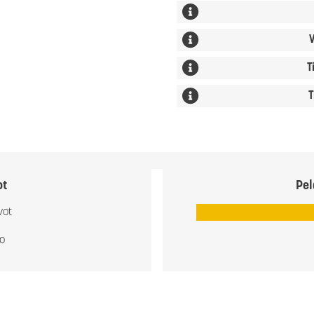
V
T
T
ot
Pel
vot
io