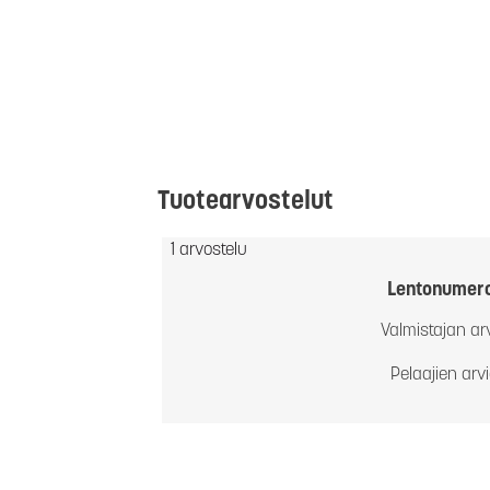
Tuotearvostelut
1 arvostelu
Lentonumer
Valmistajan ar
Pelaajien arv