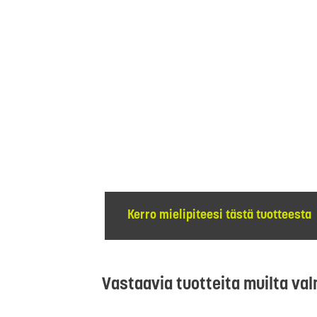
Kerro mielipiteesi tästä tuotteesta
Vastaavia tuotteita muilta val