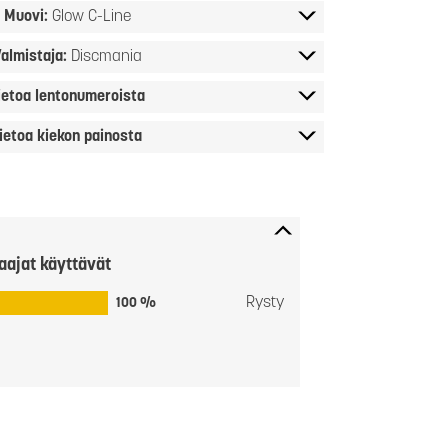
Muovi:
Glow C-Line
almistaja:
Discmania
ietoa lentonumeroista
ietoa kiekon painosta
aajat käyttävät
Rysty
100 %