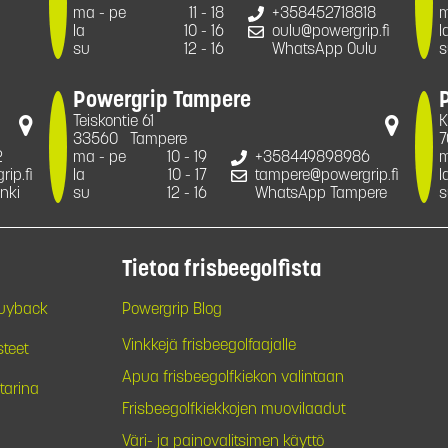
ma - pe
11 - 18
+358452718818
m
la
10 - 16
oulu@powergrip.fi
l
su
12 - 16
WhatsApp Oulu
s
Powergrip Tampere
Teiskontie 61
K
33560
Tampere
7
2
ma - pe
10 - 19
+358449898986
m
ip.fi
la
10 - 17
tampere@powergrip.fi
l
nki
su
12 - 16
WhatsApp Tampere
s
Tietoa frisbeegolfista
Buyback
Powergrip Blog
Vinkkejä frisbeegolfaajalle
steet
Apua frisbeegolfkiekon valintaan
tarina
Frisbeegolfkiekkojen muovilaadut
Väri- ja painovalitsimen käyttö