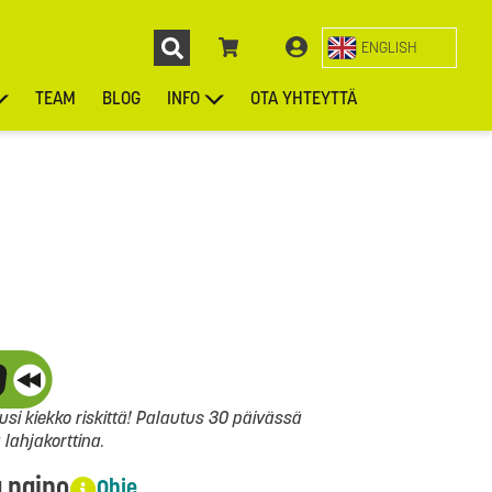
ENGLISH
TEAM
BLOG
INFO
OTA YHTEYTTÄ
ENGL
KIEKOT
LAUKUT
ASUSTEET
MUUT TUOTTEET
si kiekko riskittä! Palautus 30 päivässä
ahjakorttina.
a paino
Ohje