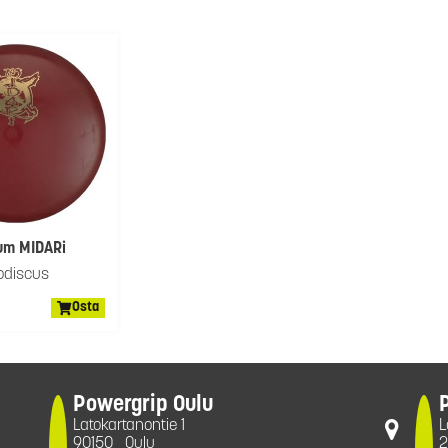
ium MIDARi
odiscus
Osta
Powergrip Oulu
Latokartanontie 1
L
90150
Oulu
2