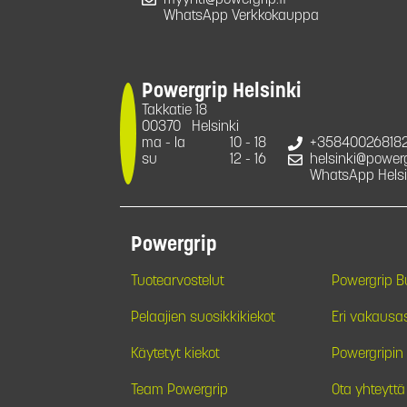
myynti@powergrip.fi
WhatsApp Verkkokauppa
Powergrip Helsinki
Takkatie 18
00370
Helsinki
ma - la
10 - 18
+35840026818
su
12 - 16
helsinki@powergr
WhatsApp Helsi
Powergrip
Tuotearvostelut
Powergrip 
Pelaajien suosikkikiekot
Eri vakausa
Käytetyt kiekot
Powergripin 
Team Powergrip
Ota yhteyttä