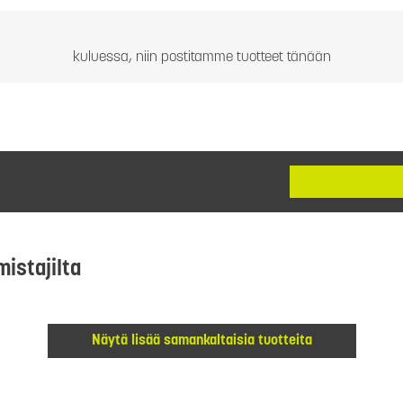
kuluessa, niin postitamme tuotteet tänään
mistajilta
Näytä lisää samankaltaisia tuotteita