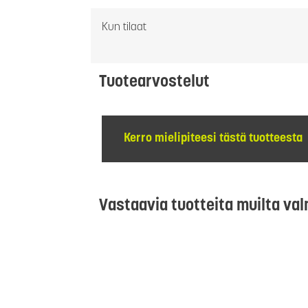
Kun tilaat
Tuotearvostelut
Kerro mielipiteesi tästä tuotteesta
Vastaavia tuotteita muilta val