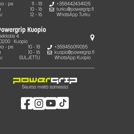
a - pe
11 - 18
+358442434925
a
10 - 16
turku@powergrip.fi
u
12 - 16
WhatsApp Turku
Powergrip Kuopio
iekkotie 4
0200
Kuopio
a - pe
10 - 18
+358456019055
a
10 - 16
kuopio@powergrip.fi
u
SULJETTU
WhatsApp Kuopio
Seuraa meitä somessa