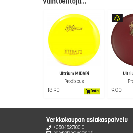
Vaihtoehtoja...
Ultrium MIDARi
Ultr
Prodiscus
Pr
18.90
9.00
Osta
Verkkokaupan asiakaspalvelu
+358452718818