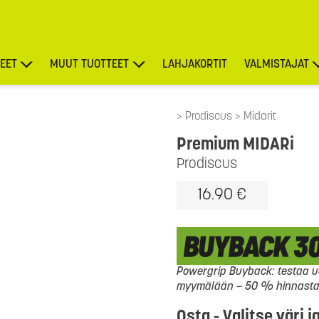
EET
MUUT TUOTTEET
LAHJAKORTIT
VALMISTAJAT
TARJOUKSET
Prodiscus
Midarit
Premium MIDARi
Prodiscus
16.90 €
Powergrip Buyback: testaa uu
myymälään – 50 % hinnasta l
Osta - Valitse väri j