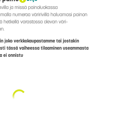
avilla ja missä painoluokassa
aamalla numeroa väririvillä haluamasi painon
lä hetkellä varastossa olevan väri-
än.
riin joko verkkokaupastamme tai jostakin
sti tässä vaiheessa tilaaminen useammasta
a ei onnistu