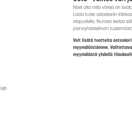
Näet alta mitä värejä on saat
Lisää tuote ostoskoriin klikk
alapuolella. Numero kertoo täl
painoyhdistelmän tuotemäär
Voit lisätä tuotteita ostosko
myymälöistämme. Valitettava
myymälästä yhdellä tilauksell
luja