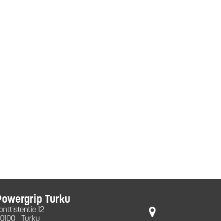
Powergrip Turku
onttistentie 12
0100
Turku