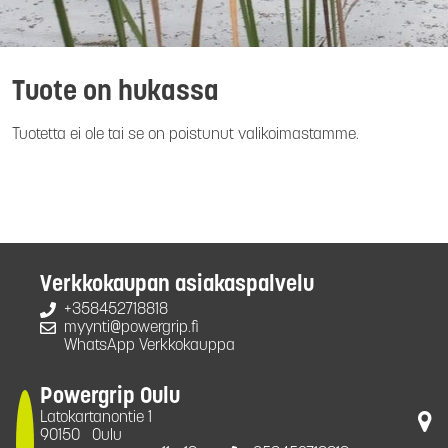
Tuote on hukassa
Tuotetta ei ole tai se on poistunut valikoimastamme.
Verkkokaupan asiakaspalvelu
+358452718818
myynti@powergrip.fi
WhatsApp Verkkokauppa
Powergrip Oulu
Latokartanontie 1
90150
Oulu