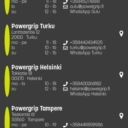
ma - pe
11 - 18
+358452718818
la
10 - 16
oulu@powergrip.fi
su
12 - 16
WhatsApp Oulu
Powergrip Turku
Lonttistentie 12
20100
Turku
ma - pe
11 - 18
+358442434925
la
10 - 16
turku@powergrip.fi
su
12 - 16
WhatsApp Turku
Powergrip Helsinki
Takkatie 18
00370
Helsinki
ma - la
10 - 18
+358400268182
su
12 - 16
helsinki@powergrip.fi
WhatsApp Helsinki
Powergrip Tampere
Teiskontie 61
33560
Tampere
ma - pe
10 - 19
+358449898986