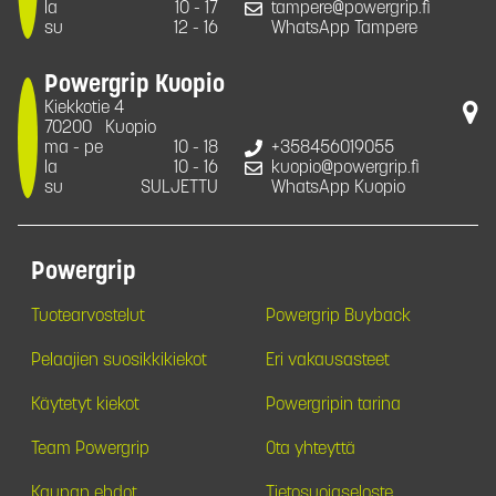
la
10 - 17
tampere@powergrip.fi
su
12 - 16
WhatsApp Tampere
Powergrip Kuopio
Kiekkotie 4
70200
Kuopio
ma - pe
10 - 18
+358456019055
la
10 - 16
kuopio@powergrip.fi
su
SULJETTU
WhatsApp Kuopio
Powergrip
Tuotearvostelut
Powergrip Buyback
Pelaajien suosikkikiekot
Eri vakausasteet
Käytetyt kiekot
Powergripin tarina
Team Powergrip
Ota yhteyttä
Kaupan ehdot
Tietosuojaseloste