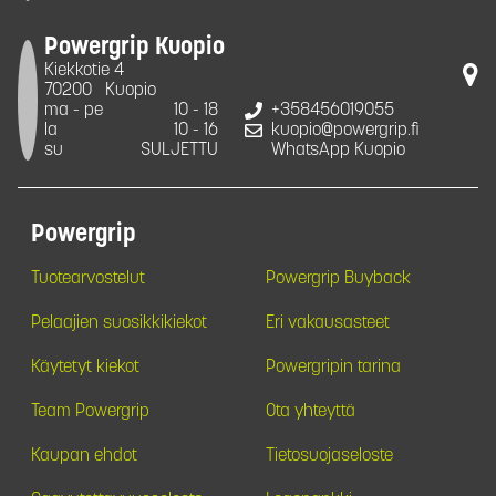
Powergrip Kuopio
Kiekkotie 4
70200
Kuopio
ma - pe
10 - 18
+358456019055
la
10 - 16
kuopio@powergrip.fi
su
SULJETTU
WhatsApp Kuopio
Powergrip
Tuotearvostelut
Powergrip Buyback
Pelaajien suosikkikiekot
Eri vakausasteet
Käytetyt kiekot
Powergripin tarina
Team Powergrip
Ota yhteyttä
Kaupan ehdot
Tietosuojaseloste