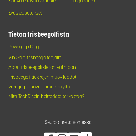
Saavutettavuusseloste
Logopankki
Evästeasetukset
Tietoa frisbeegolfista
Powergrip Blog
Vinkkejä frisbeegolfaajalle
Apua frisbeegolfkiekon valintaan
Frisbeegolfkiekkojen muovilaadut
Väri- ja painovalitsimen käyttö
Mitä TechDiscin heittodata tarkoittaa?
Seuraa meitä somessa