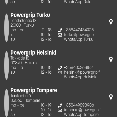
su
12 - 16
WhatsApp Oulu
Powergrip Turku
Lonttistentie 12
20100
Turku
ma - pe
11 - 18
+358442434925
la
10 - 16
turku@powergrip.fi
su
12 - 16
WhatsApp Turku
Powergrip Helsinki
Takkatie 18
00370
Helsinki
ma - la
10 - 18
+358400268182
su
12 - 16
helsinki@powergrip.fi
WhatsApp Helsinki
Powergrip Tampere
Teiskontie 61
33560
Tampere
ma - pe
10 - 19
+358449898986
la
10 - 17
tampere@powergrip.fi
su
12 - 16
WhatsApp Tampere