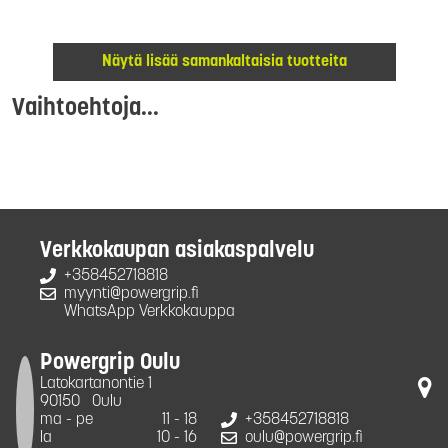
Näytä lisää samankaltaisia tuotteita
Vaihtoehtoja...
Verkkokaupan asiakaspalvelu
+358452718818
myynti@powergrip.fi
WhatsApp Verkkokauppa
Powergrip Oulu
Latokartanontie 1
90150
Oulu
ma - pe
11 - 18
+358452718818
la
10 - 16
oulu@powergrip.fi