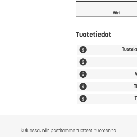
Väri
Tuotetiedot
Tuotek
V
T
T
kuluessa, niin postitamme tuotteet huomenna