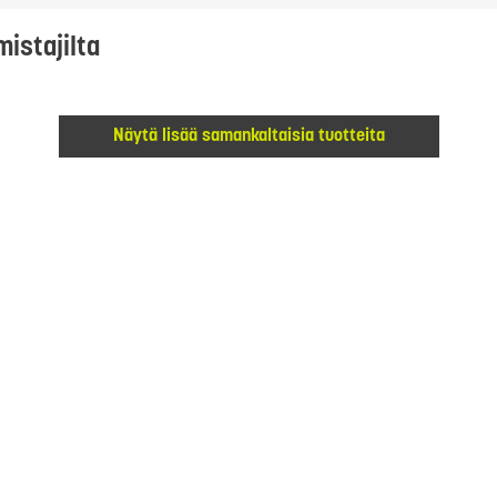
mistajilta
Näytä lisää samankaltaisia tuotteita