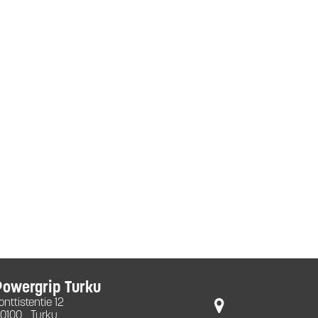
Powergrip Turku
onttistentie 12
0100
Turku