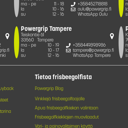
ma - pe
11 - 18
+358452718818
m
la
10 - 16
oulu@powergrip.fi
l
su
12 - 16
WhatsApp Oulu
s
Powergrip Tampere
Teiskontie 61
K
33560
Tampere
7
2
ma - pe
10 - 19
+358449898986
m
ip.fi
la
10 - 17
tampere@powergrip.fi
l
nki
su
12 - 16
WhatsApp Tampere
s
Tietoa frisbeegolfista
Buyback
Powergrip Blog
Vinkkejä frisbeegolfaajalle
steet
Apua frisbeegolfkiekon valintaan
tarina
Frisbeegolfkiekkojen muovilaadut
Väri- ja painovalitsimen käyttö