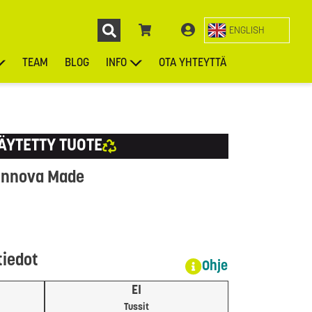
ENGLISH
TEAM
BLOG
INFO
OTA YHTEYTTÄ
ENGL
KIEKOT
LAUKUT
ASUSTEET
MUUT TUOTTEET
ÄYTETTY TUOTE
 Innova Made
tiedot
Ohje
EI
Tussit