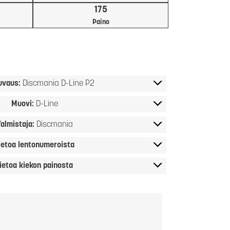
175
Paino
uvaus:
Discmania D-Line P2
Muovi:
D-Line
almistaja:
Discmania
ietoa lentonumeroista
ietoa kiekon painosta