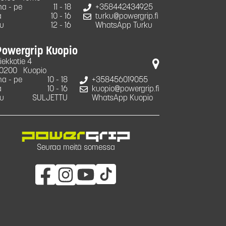
a - pe
11 - 18
+358442434925
a
10 - 16
turku@powergrip.fi
u
12 - 16
WhatsApp Turku
Powergrip Kuopio
iekkotie 4
0200
Kuopio
a - pe
10 - 18
+358456019055
a
10 - 16
kuopio@powergrip.fi
u
SULJETTU
WhatsApp Kuopio
Seuraa meitä somessa