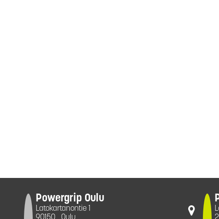
Powergrip Oulu
Latokartanontie 1
L
90150
Oulu
2