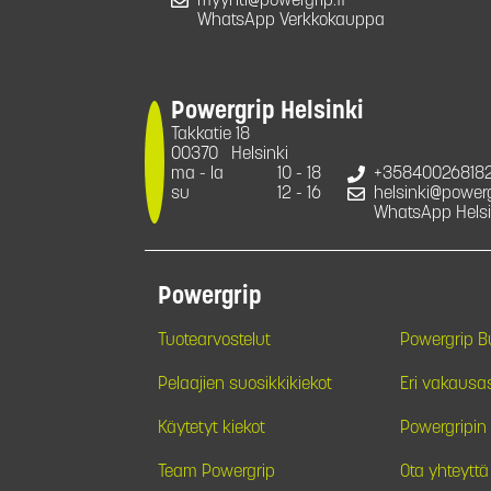
myynti@powergrip.fi
WhatsApp Verkkokauppa
Powergrip Helsinki
Takkatie 18
00370
Helsinki
ma - la
10 - 18
+35840026818
su
12 - 16
helsinki@powergr
WhatsApp Helsi
Powergrip
Tuotearvostelut
Powergrip 
Pelaajien suosikkikiekot
Eri vakausa
Käytetyt kiekot
Powergripin 
Team Powergrip
Ota yhteyttä