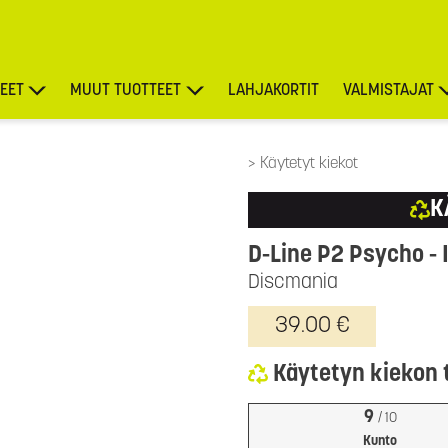
EET
MUUT TUOTTEET
LAHJAKORTIT
VALMISTAJAT
TARJOUKSET
Käytetyt kiekot
K
D-Line P2 Psycho
-
Discmania
39.00 €
Käytetyn kiekon 
9
/ 10
Kunto