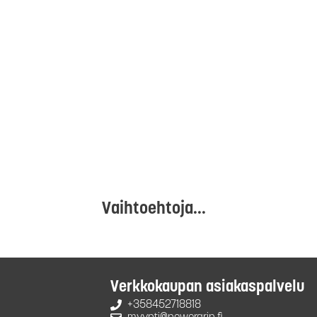
Vaihtoehtoja...
Verkkokaupan asiakaspalvelu
+358452718818