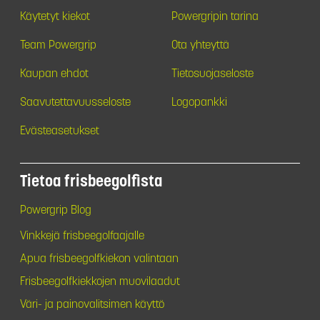
Käytetyt kiekot
Powergripin tarina
Team Powergrip
Ota yhteyttä
Kaupan ehdot
Tietosuojaseloste
Saavutettavuusseloste
Logopankki
Evästeasetukset
Tietoa frisbeegolfista
Powergrip Blog
Vinkkejä frisbeegolfaajalle
Apua frisbeegolfkiekon valintaan
Frisbeegolfkiekkojen muovilaadut
Väri- ja painovalitsimen käyttö