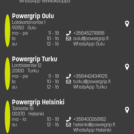
WhatsApp Verkkokauppa
Powergrip Oulu
Latokartanontie 1
90150
Oulu
ma - pe
11 - 18
+358452718818
la
10 - 16
oulu@powergrip.fi
su
12 - 16
WhatsApp Oulu
Powergrip Turku
Lonttistentie 12
20100
Turku
ma - pe
11 - 18
+358442434925
la
10 - 16
turku@powergrip.fi
su
12 - 16
WhatsApp Turku
Powergrip Helsinki
Takkatie 18
00370
Helsinki
ma - la
10 - 18
+358400268182
su
12 - 16
helsinki@powergrip.fi
WhatsApp Helsinki