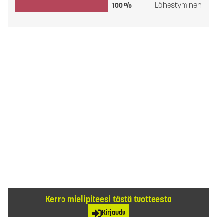
Lähestyminen
100 %
Kerro mielipiteesi tästä tuotteesta
Kirjaudu