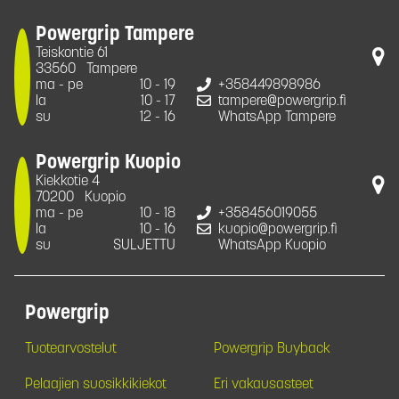
Powergrip Tampere
Teiskontie 61
33560
Tampere
ma - pe
10 - 19
+358449898986
la
10 - 17
tampere@powergrip.fi
su
12 - 16
WhatsApp Tampere
Powergrip Kuopio
Kiekkotie 4
70200
Kuopio
ma - pe
10 - 18
+358456019055
la
10 - 16
kuopio@powergrip.fi
su
SULJETTU
WhatsApp Kuopio
Powergrip
Tuotearvostelut
Powergrip Buyback
Pelaajien suosikkikiekot
Eri vakausasteet