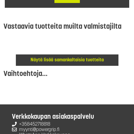
Vastaavia tuotteita muilta valmistajilta
Näytä lisää samankaltaisia tuotteita
Vaihtoehtoja...
Verkkokaupan asiakaspalvelu
+358452718818
myynti@powergrip.fi