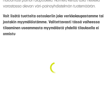
haluamasi painon alapuolella. Numero kertoo tällä hetkellä
varastossa olevan väri-painoyhdistelmän tuotemäärän.
Voit lisätä tuotteita ostoskoriin joko verkkokaupastamme tai
jostakin myymälöistämme. Valitettavasti tässä vaiheessa
tilaaminen useammasta myymälästä yhdellä tilauksella ei
onnistu