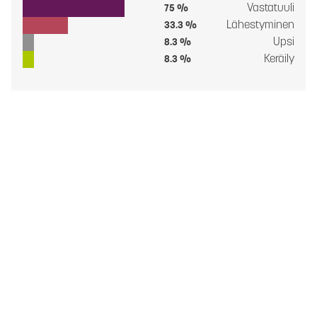
Vastatuuli
75 %
Lähestyminen
33.3 %
Upsi
8.3 %
Keräily
8.3 %