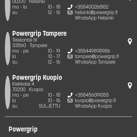
00370
Helsinki
ma - la
10 - 18
+358400268182
su
12 - 16
helsinki@powergrip.fi
WhatsApp Helsinki
Powergrip Tampere
Teiskontie 61
33560
Tampere
ma - pe
10 - 19
+358449898986
la
10 - 17
tampere@powergrip.fi
su
12 - 16
WhatsApp Tampere
Powergrip Kuopio
Kiekkotie 4
70200
Kuopio
ma - pe
10 - 18
+358456019055
la
10 - 16
kuopio@powergrip.fi
su
SULJETTU
WhatsApp Kuopio
Powergrip