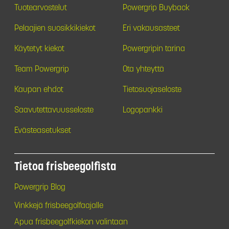
Tuotearvostelut
Powergrip Buyback
Pelaajien suosikkikiekot
Eri vakausasteet
Käytetyt kiekot
Powergripin tarina
Team Powergrip
Ota yhteyttä
Kaupan ehdot
Tietosuojaseloste
Saavutettavuusseloste
Logopankki
Evästeasetukset
Tietoa frisbeegolfista
Powergrip Blog
Vinkkejä frisbeegolfaajalle
Apua frisbeegolfkiekon valintaan