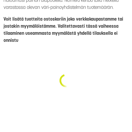
haluamasi painon alapuolella. Numero kertoo tällä hetkellä
varastossa olevan väri-painoyhdistelmän tuotemäärän.
Voit lisätä tuotteita ostoskoriin joko verkkokaupastamme tai
jostakin myymälöistämme. Valitettavasti tässä vaiheessa
tilaaminen useammasta myymälästä yhdellä tilauksella ei
onnistu