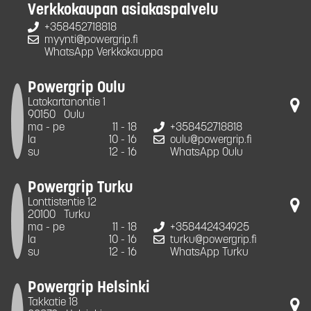
Verkkokaupan asiakaspalvelu
+358452718818
myynti@powergrip.fi
WhatsApp Verkkokauppa
Powergrip Oulu
Latokartanontie 1
90150
Oulu
ma - pe
11 - 18
+358452718818
la
10 - 16
oulu@powergrip.fi
su
12 - 16
WhatsApp Oulu
Powergrip Turku
Lonttistentie 12
20100
Turku
ma - pe
11 - 18
+358442434925
la
10 - 16
turku@powergrip.fi
su
12 - 16
WhatsApp Turku
Powergrip Helsinki
Takkatie 18