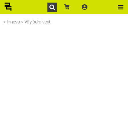
Innova
Väylädraiverit