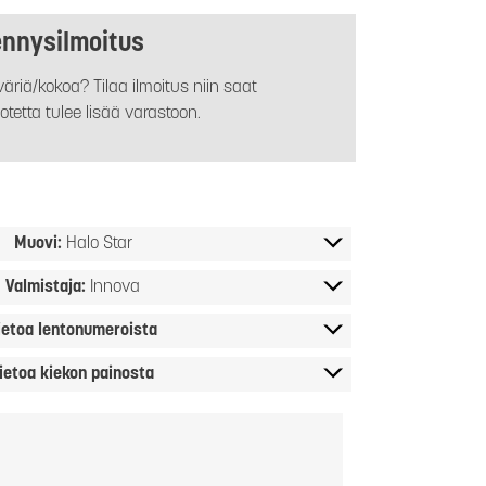
ennysilmoitus
äriä/kokoa? Tilaa ilmoitus niin saat
otetta tulee lisää varastoon.
Muovi:
Halo Star
Valmistaja:
Innova
ietoa lentonumeroista
ietoa kiekon painosta