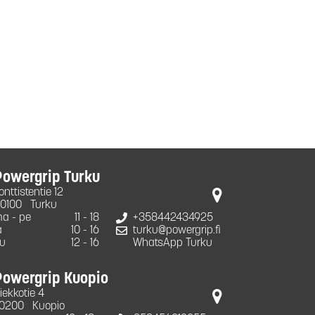
Powergrip Turku
onttistentie 12
0100
Turku
a - pe
11 - 18
+358442434925
a
10 - 16
turku@powergrip.fi
u
12 - 16
WhatsApp Turku
Powergrip Kuopio
iekkotie 4
0200
Kuopio