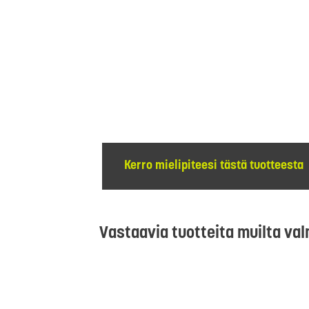
Kerro mielipiteesi tästä tuotteesta
Vastaavia tuotteita muilta val