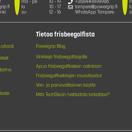
2
ma - pe
10 - 19
+358449898986
m
ip.fi
la
10 - 17
tampere@powergrip.fi
l
nki
su
12 - 16
WhatsApp Tampere
s
Tietoa frisbeegolfista
Buyback
Powergrip Blog
Vinkkejä frisbeegolfaajalle
steet
Apua frisbeegolfkiekon valintaan
tarina
Frisbeegolfkiekkojen muovilaadut
Väri- ja painovalitsimen käyttö
loste
Mitä TechDiscin heittodata tarkoittaa?