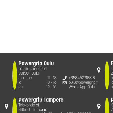
Powergrip Oulu
Latokartanontie 1
L
90150
Oulu
2
ma - pe
11 - 18
+358452718818
m
la
10 - 16
oulu@powergrip.fi
l
su
12 - 16
WhatsApp Oulu
s
Powergrip Tampere
Teiskontie 61
K
33560
Tampere
7