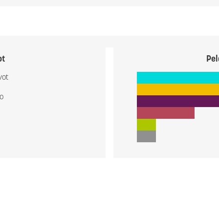
ot
Pel
vot
io