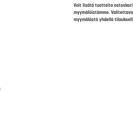
Voit lisätä tuotteita ostosko
myymälöistämme. Valitettava
myymälästä yhdellä tilauksell
a