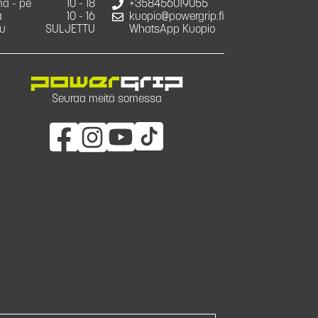
a - pe
10 - 18
+358456019055
a
10 - 16
kuopio@powergrip.fi
u
SULJETTU
WhatsApp Kuopio
Seuraa meitä somessa