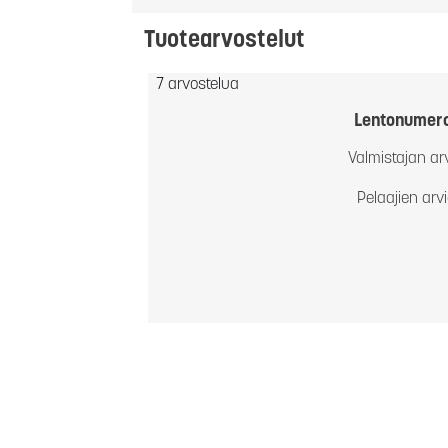
Tuotearvostelut
7 arvostelua
Lentonumer
Valmistajan ar
Pelaajien arv