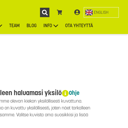
ENGLISH
TEAM
BLOG
INFO
OTA YHTEYTTÄ
ENGL
KIEKOT
LAUKUT
ASUSTEET
MUUT TUOTTEET
lleen haluamasi yksilö
Ohje
mme olevan kiekon yksilöllisesti kuvattuna.
 on kuvattu yksilöllisesti, joten näet tarkalleen
ssamme. Valitse kuvista oma suosikkisi ja lisää