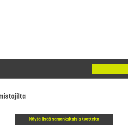
mistajilta
Näytä lisää samankaltaisia tuotteita