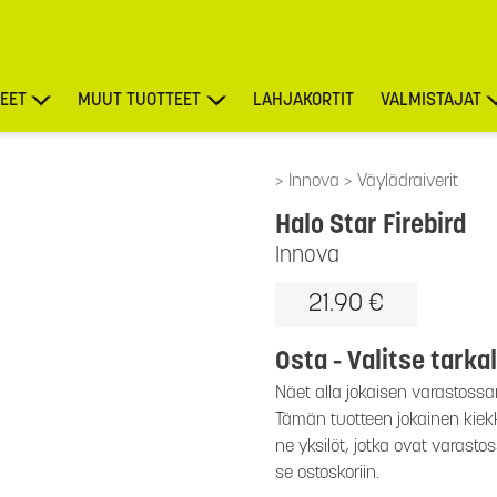
EET
MUUT TUOTTEET
LAHJAKORTIT
VALMISTAJAT
TARJOUKSET
Innova
Väylädraiverit
Halo Star Firebird
Innova
21.90 €
Osta - Valitse tarka
Näet alla jokaisen varastossa
Tämän tuotteen jokainen kiekko
ne yksilöt, jotka ovat varasto
se ostoskoriin.