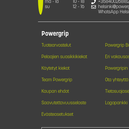
ma - la
10 - 18
+35840026818
su
12 - 16
helsinki@powergr
WhatsApp Helsi
Powergrip
Tuotearvostelut
Powergrip 
Pelaajien suosikkikiekot
Eri vakausa
Käytetyt kiekot
Powergripin 
Team Powergrip
Ota yhteyttä
Kaupan ehdot
Tietosuojase
Saavutettavuusseloste
Logopankki
Evästeasetukset