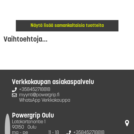
Näytä lisää samankaltaisia tuotteita
Vaihtoehtoja...
Verkkokaupan asiakaspalvelu
+358452718818
myynti@powergrip.fi
WhatsApp Verkkokauppa
Powergrip Oulu
Latokartanontie 1
90150
Oulu
ma - pe
11 - 18
+358452718818