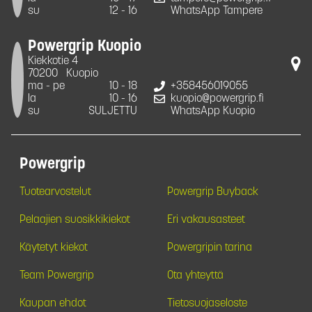
su
12 - 16
WhatsApp Tampere
Powergrip Kuopio
Kiekkotie 4
70200
Kuopio
ma - pe
10 - 18
+358456019055
la
10 - 16
kuopio@powergrip.fi
su
SULJETTU
WhatsApp Kuopio
Powergrip
Tuotearvostelut
Powergrip Buyback
Pelaajien suosikkikiekot
Eri vakausasteet
Käytetyt kiekot
Powergripin tarina
Team Powergrip
Ota yhteyttä
Kaupan ehdot
Tietosuojaseloste