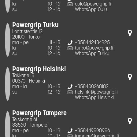
la
10 - 16
oulu@powergrip.fi
su
12 - 16
WhatsApp Oulu
Powergrip Turku
Lonttistentie 12
20100
Turku
ma - pe
11 - 18
+358442434925
la
10 - 16
turku@powergrip.fi
su
12 - 16
WhatsApp Turku
Powergrip Helsinki
Takkatie 18
00370
Helsinki
ma - la
10 - 18
+358400268182
su
12 - 16
helsinki@powergrip.fi
WhatsApp Helsinki
Powergrip Tampere
Teiskontie 61
33560
Tampere
ma - pe
10 - 19
+358449898986
la
10 - 17
tampere@powergrip.fi