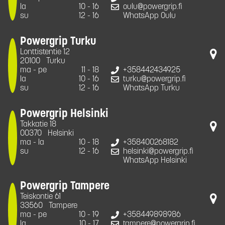
la
10 - 16
oulu@powergrip.fi
su
12 - 16
WhatsApp Oulu
Powergrip Turku
Lonttistentie 12
20100
Turku
ma - pe
11 - 18
+358442434925
la
10 - 16
turku@powergrip.fi
su
12 - 16
WhatsApp Turku
Powergrip Helsinki
Takkatie 18
00370
Helsinki
ma - la
10 - 18
+358400268182
su
12 - 16
helsinki@powergrip.fi
WhatsApp Helsinki
Powergrip Tampere
Teiskontie 61
33560
Tampere
ma - pe
10 - 19
+358449898986
la
10 - 17
tampere@powergrip.fi