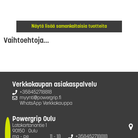
Näytä lisää samankaltaisia tuotteita
Vaihtoehtoja...
Verkkokaupan asiakaspalvelu
+358452718818
myynti@powergrip.fi
WhatsApp Verkkokauppa
Powergrip Oulu
Latokartanontie 1
90150
Oulu
ma - pe
11 - 18
+358452718818