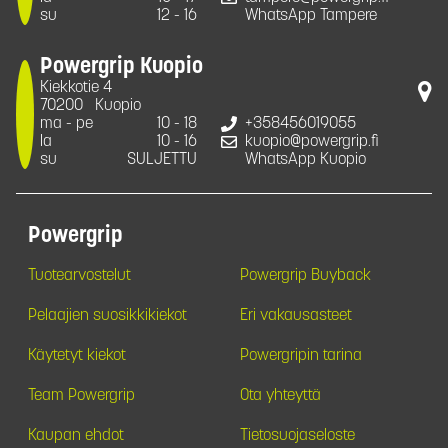
su
12 - 16
WhatsApp Tampere
Powergrip Kuopio
Kiekkotie 4
70200
Kuopio
ma - pe
10 - 18
+358456019055
la
10 - 16
kuopio@powergrip.fi
su
SULJETTU
WhatsApp Kuopio
Powergrip
Tuotearvostelut
Powergrip Buyback
Pelaajien suosikkikiekot
Eri vakausasteet
Käytetyt kiekot
Powergripin tarina
Team Powergrip
Ota yhteyttä
Kaupan ehdot
Tietosuojaseloste