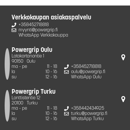
Verkkokaupan asiakaspalvelu
+358452718818
myynti@powergrip.fi
WhatsApp Verkkokauppa
Powergrip Oulu
Latokartanontie 1
90150
Oulu
ma - pe
11 - 18
+358452718818
la
10 - 16
oulu@powergrip.fi
su
12 - 16
WhatsApp Oulu
Powergrip Turku
Lonttistentie 12
20100
Turku
ma - pe
11 - 18
+358442434925
la
10 - 16
turku@powergrip.fi
su
12 - 16
WhatsApp Turku