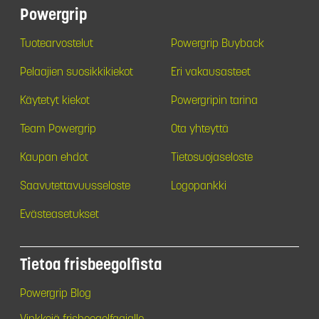
Powergrip
Tuotearvostelut
Powergrip Buyback
Pelaajien suosikkikiekot
Eri vakausasteet
Käytetyt kiekot
Powergripin tarina
Team Powergrip
Ota yhteyttä
Kaupan ehdot
Tietosuojaseloste
Saavutettavuusseloste
Logopankki
Evästeasetukset
Tietoa frisbeegolfista
Powergrip Blog