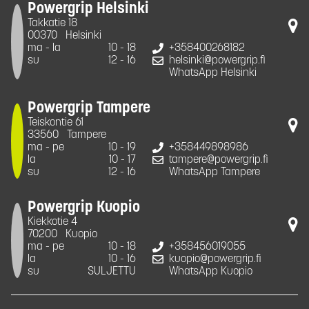
Powergrip Helsinki
Takkatie 18
00370
Helsinki
ma - la
10 - 18
+358400268182
su
12 - 16
helsinki@powergrip.fi
WhatsApp Helsinki
Powergrip Tampere
Teiskontie 61
33560
Tampere
ma - pe
10 - 19
+358449898986
la
10 - 17
tampere@powergrip.fi
su
12 - 16
WhatsApp Tampere
Powergrip Kuopio
Kiekkotie 4
70200
Kuopio
ma - pe
10 - 18
+358456019055
la
10 - 16
kuopio@powergrip.fi
su
SULJETTU
WhatsApp Kuopio