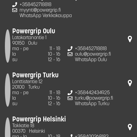
+358452718818
myynti@powergrip.fi
WhatsApp Verkkokauppa
Powergrip Oulu
Latokartanontie 1
90150
Oulu
ma - pe
11 - 18
+358452718818
la
10 - 16
oulu@powergrip.fi
su
12 - 16
WhatsApp Oulu
Powergrip Turku
Lonttistentie 12
20100
Turku
ma - pe
11 - 18
+358442434925
la
10 - 16
turku@powergrip.fi
su
12 - 16
WhatsApp Turku
Powergrip Helsinki
Takkatie 18
00370
Helsinki
ma - la
10 - 18
+358400268182