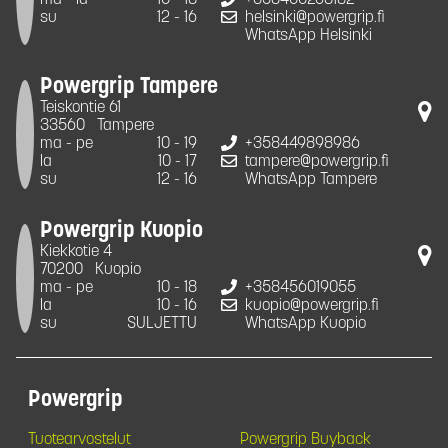
su
12 - 16
helsinki@powergrip.fi
WhatsApp Helsinki
Powergrip Tampere
Teiskontie 61
33560
Tampere
ma - pe
10 - 19
+358449898986
la
10 - 17
tampere@powergrip.fi
su
12 - 16
WhatsApp Tampere
Powergrip Kuopio
Kiekkotie 4
70200
Kuopio
ma - pe
10 - 18
+358456019055
la
10 - 16
kuopio@powergrip.fi
su
SULJETTU
WhatsApp Kuopio
Powergrip
Tuotearvostelut
Powergrip Buyback