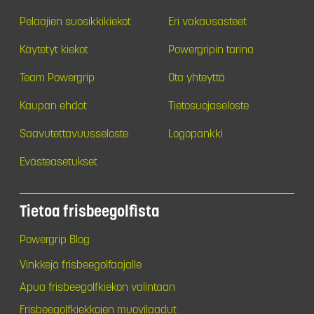
Pelaajien suosikkikiekot
Eri vakausasteet
Käytetyt kiekot
Powergripin tarina
Team Powergrip
Ota yhteyttä
Kaupan ehdot
Tietosuojaseloste
Saavutettavuusseloste
Logopankki
Evästeasetukset
Tietoa frisbeegolfista
Powergrip Blog
Vinkkejä frisbeegolfaajalle
Apua frisbeegolfkiekon valintaan
Frisbeegolfkiekkojen muovilaadut