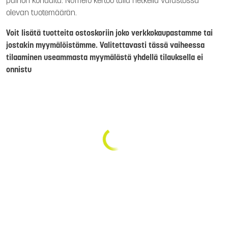
painon kohdalta. Numero kertoo tällä hetkellä varastossa
olevan tuotemäärän.
Voit lisätä tuotteita ostoskoriin joko verkkokaupastamme tai
jostakin myymälöistämme. Valitettavasti tässä vaiheessa
tilaaminen useammasta myymälästä yhdellä tilauksella ei
onnistu