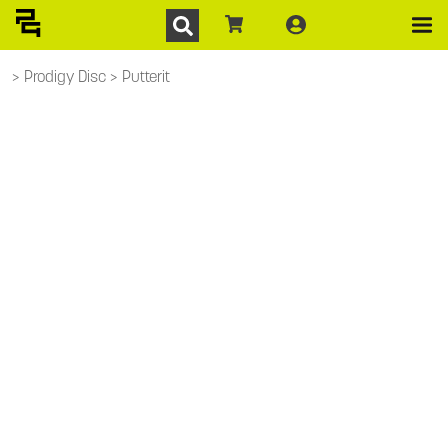
Prodigy Disc
Putterit