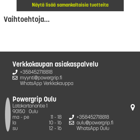
Näytä lisää samankaltaisia tuotteita
Vaihtoehtoja...
Verkkokaupan asiakaspalvelu
+358452718818
myynti@powergrip.fi
WhatsApp Verkkokauppa
Powergrip Oulu
Latokartanontie 1
90150
Oulu
ma - pe
11 - 18
+358452718818
la
10 - 16
oulu@powergrip.fi
su
12 - 16
WhatsApp Oulu