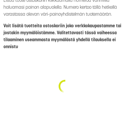
Lisää tuote ostoskoriin klikkaamalla numeroa väririvillä
haluamasi painon alapuolella. Numero kertoo tällä hetkellä
varastossa olevan väri-painoyhdistelmän tuotemäärän.
Voit lisätä tuotteita ostoskoriin joko verkkokaupastamme tai
jostakin myymälöistämme. Valitettavasti tässä vaiheessa
tilaaminen useammasta myymälästä yhdellä tilauksella ei
onnistu