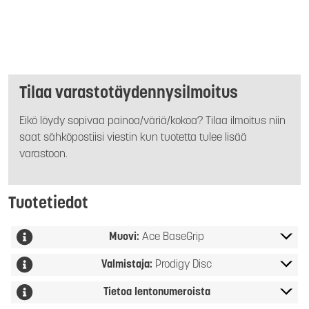
Tilaa varastotäydennysilmoitus
Eikö löydy sopivaa painoa/väriä/kokoa? Tilaa ilmoitus niin
saat sähköpostiisi viestin kun tuotetta tulee lisää
varastoon.
Tuotetiedot
Muovi:
Ace BaseGrip
Valmistaja:
Prodigy Disc
Tietoa lentonumeroista