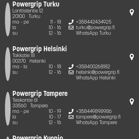
Powergrip Turku
Lonttistentie 12
20100
Turku
ma - pe
11 - 18
+358442434925
la
10 - 16
turku@powergrip.fi
su
12 - 16
WhatsApp Turku
Powergrip Helsinki
Takkatie 18
00370
Helsinki
ma - la
10 - 18
+358400268182
su
12 - 16
helsinki@powergrip.fi
WhatsApp Helsinki
Powergrip Tampere
Teiskontie 61
33560
Tampere
ma - pe
10 - 19
+358449898986
la
10 - 17
tampere@powergrip.fi
su
12 - 16
WhatsApp Tampere
Powergrip Kuopio