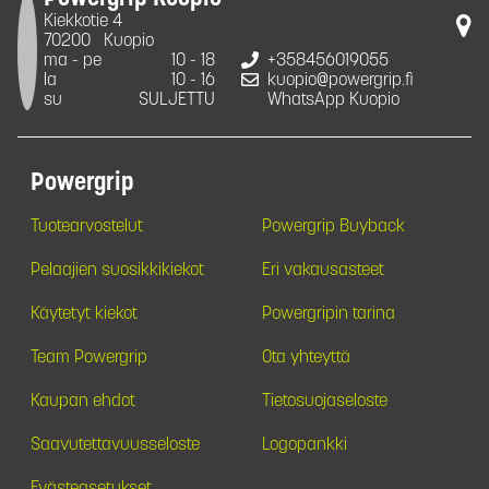
Kiekkotie 4
70200
Kuopio
ma - pe
10 - 18
+358456019055
la
10 - 16
kuopio@powergrip.fi
su
SULJETTU
WhatsApp Kuopio
Powergrip
Tuotearvostelut
Powergrip Buyback
Pelaajien suosikkikiekot
Eri vakausasteet
Käytetyt kiekot
Powergripin tarina
Team Powergrip
Ota yhteyttä
Kaupan ehdot
Tietosuojaseloste
Saavutettavuusseloste
Logopankki
Evästeasetukset