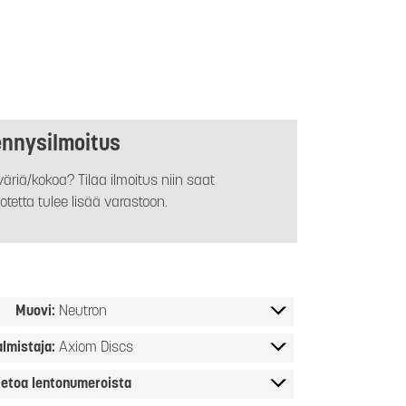
ennysilmoitus
äriä/kokoa? Tilaa ilmoitus niin saat
otetta tulee lisää varastoon.
Muovi:
Neutron
almistaja:
Axiom Discs
ietoa lentonumeroista