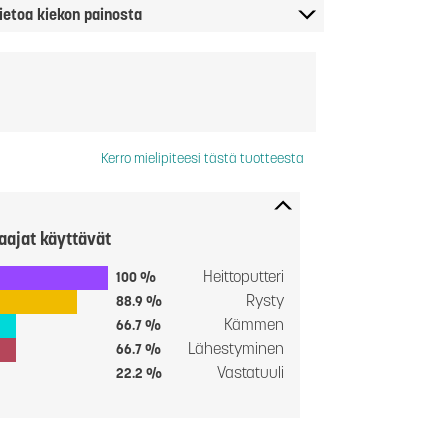
ietoa kiekon painosta
Kerro mielipiteesi tästä tuotteesta
aajat käyttävät
Heittoputteri
100 %
Rysty
88.9 %
Kämmen
66.7 %
Lähestyminen
66.7 %
Vastatuuli
22.2 %