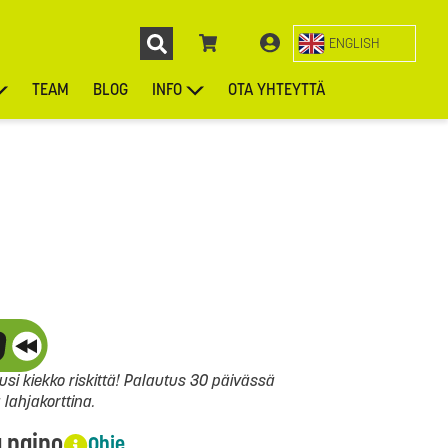
ENGLISH
TEAM
BLOG
INFO
OTA YHTEYTTÄ
ENGL
KIEKOT
LAUKUT
ASUSTEET
MUUT TUOTTEET
si kiekko riskittä! Palautus 30 päivässä
ahjakorttina.
a paino
Ohje