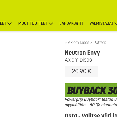
EET
MUUT TUOTTEET
LAHJAKORTIT
VALMISTAJAT
TARJOUKSET
Axiom Discs
Putterit
Neutron Envy
Axiom Discs
20.90 €
Powergrip Buyback: testaa uu
myymälään – 50 % hinnasta l
Osta - Valitse väri j