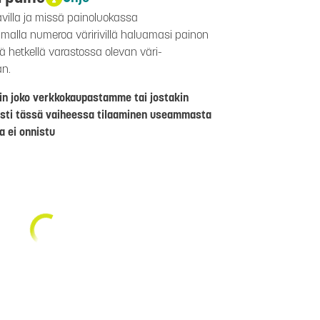
avilla ja missä painoluokassa
aamalla numeroa väririvillä haluamasi painon
lä hetkellä varastossa olevan väri-
än.
riin joko verkkokaupastamme tai jostakin
sti tässä vaiheessa tilaaminen useammasta
a ei onnistu