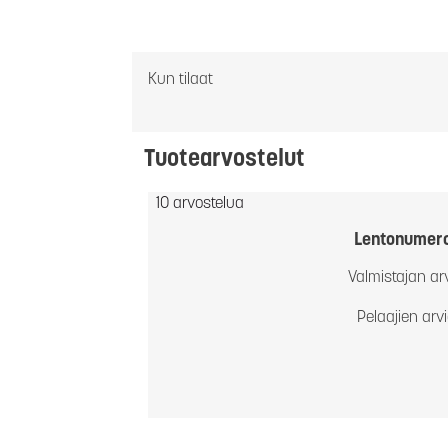
Kun tilaat
Tuotearvostelut
10 arvostelua
Lentonumer
Valmistajan ar
Pelaajien arv