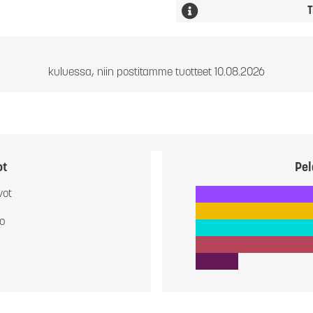
T
kuluessa, niin postitamme tuotteet 10.08.2026
ot
Pel
vot
io