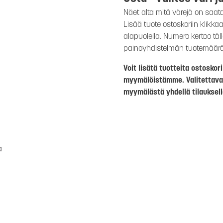
Näet alta mitä värejä on saat
Lisää tuote ostoskoriin klikk
alapuolella. Numero kertoo täl
painoyhdistelmän tuotemäär
Voit lisätä tuotteita ostosko
myymälöistämme. Valitettava
myymälästä yhdellä tilauksell
a