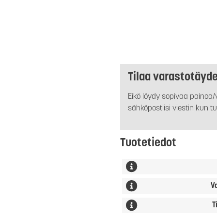
Tilaa varastotäyd
Eikö löydy sopivaa painoa/v
sähköpostiisi viestin kun tu
Tuotetiedot
V
T