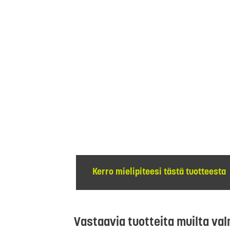
Kerro mielipiteesi tästä tuotteesta
Vastaavia tuotteita muilta val