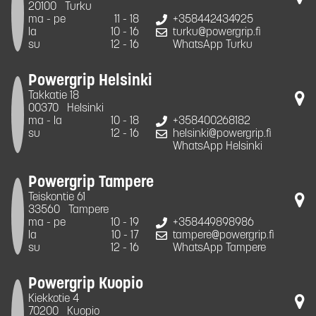
20100
Turku
ma - pe
11 - 18
+358442434925
la
10 - 16
turku@powergrip.fi
su
12 - 16
WhatsApp Turku
Powergrip Helsinki
Takkatie 18
00370
Helsinki
ma - la
10 - 18
+358400268182
su
12 - 16
helsinki@powergrip.fi
WhatsApp Helsinki
Powergrip Tampere
Teiskontie 61
33560
Tampere
ma - pe
10 - 19
+358449898986
la
10 - 17
tampere@powergrip.fi
su
12 - 16
WhatsApp Tampere
Powergrip Kuopio
Kiekkotie 4
70200
Kuopio