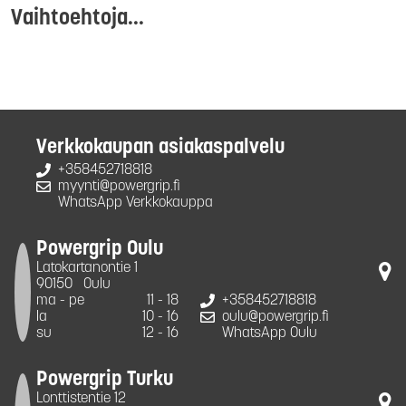
Vaihtoehtoja...
Verkkokaupan asiakaspalvelu
+358452718818
myynti@powergrip.fi
WhatsApp Verkkokauppa
Powergrip Oulu
Latokartanontie 1
90150
Oulu
ma - pe
11 - 18
+358452718818
la
10 - 16
oulu@powergrip.fi
su
12 - 16
WhatsApp Oulu
Powergrip Turku
Lonttistentie 12