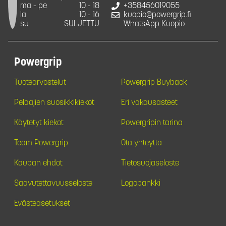
ma - pe
10 - 18
+358456019055
la
10 - 16
kuopio@powergrip.fi
su
SULJETTU
WhatsApp Kuopio
Powergrip
Tuotearvostelut
Powergrip Buyback
Pelaajien suosikkikiekot
Eri vakausasteet
Käytetyt kiekot
Powergripin tarina
Team Powergrip
Ota yhteyttä
Kaupan ehdot
Tietosuojaseloste
Saavutettavuusseloste
Logopankki
Evästeasetukset