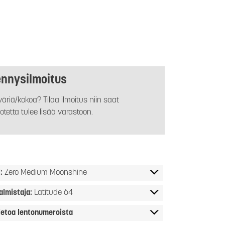
ennysilmoitus
äriä/kokoa? Tilaa ilmoitus niin saat
otetta tulee lisää varastoon.
i:
Zero Medium Moonshine
almistaja:
Latitude 64
ietoa lentonumeroista