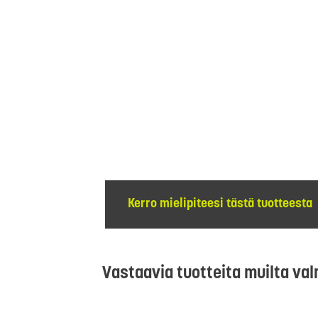
Kerro mielipiteesi tästä tuotteesta
Vastaavia tuotteita muilta val