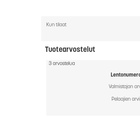
Kun tilaat
Tuotearvostelut
3 arvostelua
Lentonumer
Valmistajan ar
Pelaajien arv