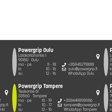
Powergrip Oulu
Latokartanontie 1
L
90150
Oulu
2
ma - pe
11 - 18
+358452718818
m
la
10 - 16
oulu@powergrip.fi
l
su
12 - 16
WhatsApp Oulu
s
Powergrip Tampere
Teiskontie 61
K
33560
Tampere
7
2
ma - pe
10 - 19
+358449898986
m
ip.fi
la
10 - 17
tampere@powergrip.fi
l
nki
su
12 - 16
WhatsApp Tampere
s