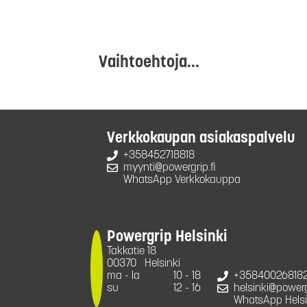
Vaihtoehtoja...
Verkkokaupan asiakaspalvelu
+358452718818
myynti@powergrip.fi
WhatsApp Verkkokauppa
Powergrip Helsinki
Takkatie 18
00370
Helsinki
ma - la
10 - 18
+35840026818
su
12 - 16
helsinki@powergr
WhatsApp Helsi