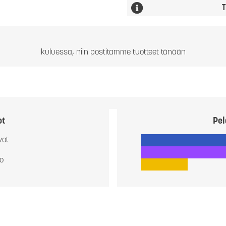
T
kuluessa, niin postitamme tuotteet tänään
ot
Pel
vot
io