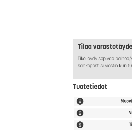
Tilaa varastotäyd
Eikö löydy sopivaa painoa/v
sähköpostiisi viestin kun tu
Tuotetiedot
Muov
V
T