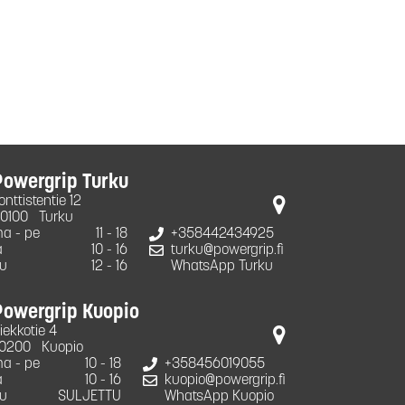
Powergrip Turku
onttistentie 12
0100
Turku
a - pe
11 - 18
+358442434925
a
10 - 16
turku@powergrip.fi
u
12 - 16
WhatsApp Turku
Powergrip Kuopio
iekkotie 4
0200
Kuopio
a - pe
10 - 18
+358456019055
a
10 - 16
kuopio@powergrip.fi
u
SULJETTU
WhatsApp Kuopio