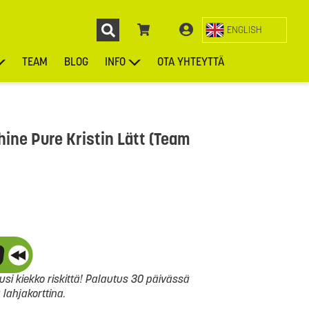
ENGLISH
TEAM
BLOG
INFO
OTA YHTEYTTÄ
ENGL
KIEKOT
LAUKUT
ASUSTEET
MUUT TUOTTEET
ine Pure Kristin Lätt (Team
si kiekko riskittä! Palautus 30 päivässä
ahjakorttina.