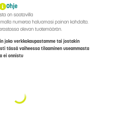
Ohje
sta on saatavilla
kaamalla numeroa haluamasi painon kohdalta.
varastossa olevan tuotemäärän.
riin joko verkkokaupastamme tai jostakin
sti tässä vaiheessa tilaaminen useammasta
a ei onnistu