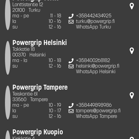
Lonttistentie 12
20100
Turku
ma - pe
11 - 18
+358442434925
la
10 - 16
turku@powergrip.fi
su
12 - 16
WhatsApp Turku
Powergrip Helsinki
Takkatie 18
00370
Helsinki
ma - la
10 - 18
+358400268182
su
12 - 16
helsinki@powergrip.fi
WhatsApp Helsinki
Powergrip Tampere
Teiskontie 61
33560
Tampere
ma - pe
10 - 19
+358449898986
la
10 - 17
tampere@powergrip.fi
su
12 - 16
WhatsApp Tampere
Powergrip Kuopio