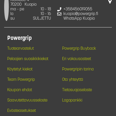
Kiekkotie 4
70200
Kuopio
ma - pe
10 - 18
+358456019055
la
10 - 16
kuopio@powergrip.fi
su
SULJETTU
WhatsApp Kuopio
Powergrip
Tuotearvostelut
Powergrip Buyback
Pelaajien suosikkikiekot
Eri vakausasteet
Käytetyt kiekot
Powergripin tarina
Team Powergrip
Ota yhteyttä
Kaupan ehdot
Tietosuojaseloste
Saavutettavuusseloste
Logopankki
Evästeasetukset