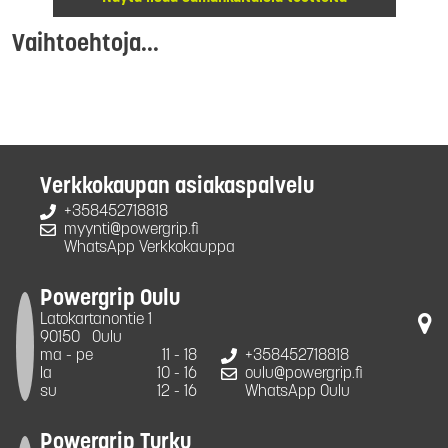
Vaihtoehtoja...
Verkkokaupan asiakaspalvelu
+358452718818
myynti@powergrip.fi
WhatsApp Verkkokauppa
Powergrip Oulu
Latokartanontie 1
90150
Oulu
ma - pe
11 - 18
+358452718818
la
10 - 16
oulu@powergrip.fi
su
12 - 16
WhatsApp Oulu
Powergrip Turku