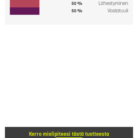
Lähestyminen
50 %
Vastatuuli
50 %
Kerro mielipiteesi tästä tuotteesta