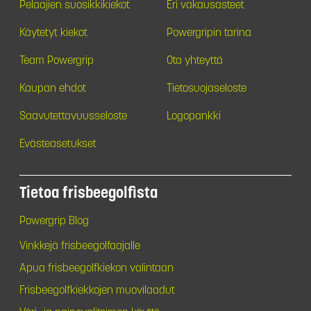
Pelaajien suosikkikiekot
Eri vakausasteet
Käytetyt kiekot
Powergripin tarina
Team Powergrip
Ota yhteyttä
Kaupan ehdot
Tietosuojaseloste
Saavutettavuusseloste
Logopankki
Evästeasetukset
Tietoa frisbeegolfista
Powergrip Blog
Vinkkejä frisbeegolfaajalle
Apua frisbeegolfkiekon valintaan
Frisbeegolfkiekkojen muovilaadut