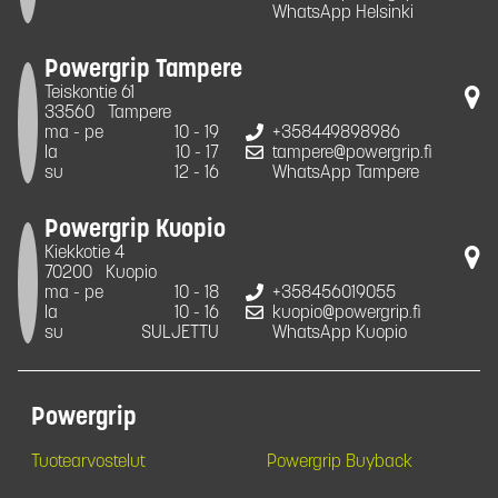
WhatsApp Helsinki
Powergrip Tampere
Teiskontie 61
33560
Tampere
ma - pe
10 - 19
+358449898986
la
10 - 17
tampere@powergrip.fi
su
12 - 16
WhatsApp Tampere
Powergrip Kuopio
Kiekkotie 4
70200
Kuopio
ma - pe
10 - 18
+358456019055
la
10 - 16
kuopio@powergrip.fi
su
SULJETTU
WhatsApp Kuopio
Powergrip
Tuotearvostelut
Powergrip Buyback