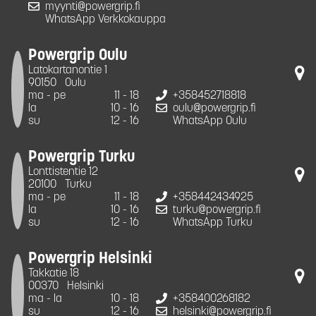
myynti@powergrip.fi
WhatsApp Verkkokauppa
Powergrip Oulu
Latokartanontie 1
90150
Oulu
ma - pe
11 - 18
+358452718818
la
10 - 16
oulu@powergrip.fi
su
12 - 16
WhatsApp Oulu
Powergrip Turku
Lonttistentie 12
20100
Turku
ma - pe
11 - 18
+358442434925
la
10 - 16
turku@powergrip.fi
su
12 - 16
WhatsApp Turku
Powergrip Helsinki
Takkatie 18
00370
Helsinki
ma - la
10 - 18
+358400268182
su
12 - 16
helsinki@powergrip.fi