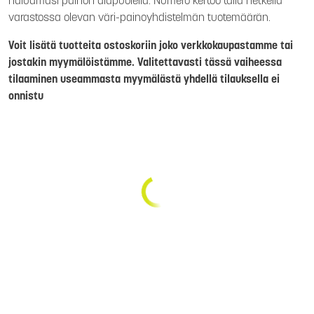
haluamasi painon alapuolella. Numero kertoo tällä hetkellä
varastossa olevan väri-painoyhdistelmän tuotemäärän.
Voit lisätä tuotteita ostoskoriin joko verkkokaupastamme tai
jostakin myymälöistämme. Valitettavasti tässä vaiheessa
tilaaminen useammasta myymälästä yhdellä tilauksella ei
onnistu