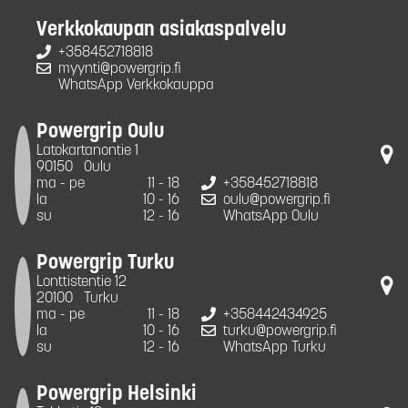
Verkkokaupan asiakaspalvelu
+358452718818
myynti@powergrip.fi
WhatsApp Verkkokauppa
Powergrip Oulu
Latokartanontie 1
90150
Oulu
ma - pe
11 - 18
+358452718818
la
10 - 16
oulu@powergrip.fi
su
12 - 16
WhatsApp Oulu
Powergrip Turku
Lonttistentie 12
20100
Turku
ma - pe
11 - 18
+358442434925
la
10 - 16
turku@powergrip.fi
su
12 - 16
WhatsApp Turku
Powergrip Helsinki