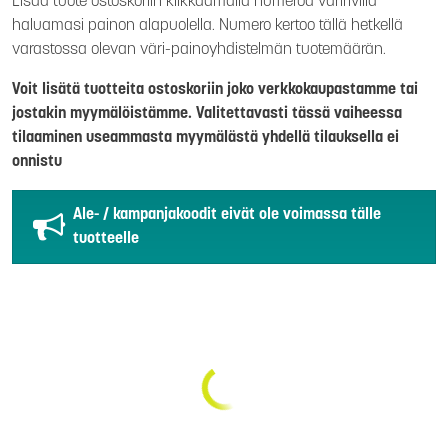
Lisää tuote ostoskoriin klikkaamalla numeroa väririvillä
haluamasi painon alapuolella. Numero kertoo tällä hetkellä
varastossa olevan väri-painoyhdistelmän tuotemäärän.
Voit lisätä tuotteita ostoskoriin joko verkkokaupastamme tai
jostakin myymälöistämme. Valitettavasti tässä vaiheessa
tilaaminen useammasta myymälästä yhdellä tilauksella ei
onnistu
Ale- / kampanjakoodit eivät ole voimassa tälle
tuotteelle