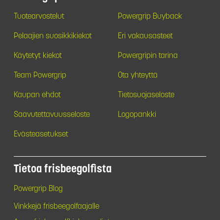
Tuotearvostelut
Powergrip Buyback
Pelaajien suosikkikiekot
Eri vakausasteet
Käytetyt kiekot
Powergripin tarina
Team Powergrip
Ota yhteyttä
Kaupan ehdot
Tietosuojaseloste
Saavutettavuusseloste
Logopankki
Evästeasetukset
Tietoa frisbeegolfista
Powergrip Blog
Vinkkejä frisbeegolfaajalle