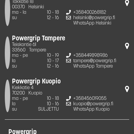
Takkatie 18
00370
Helsinki
ma - la
10 - 18
+358400268182
su
12 - 16
helsinki@powergrip.fi
WhatsApp Helsinki
Powergrip Tampere
Teiskontie 61
33560
Tampere
ma - pe
10 - 19
+358449898986
la
10 - 17
tampere@powergrip.fi
su
12 - 16
WhatsApp Tampere
Powergrip Kuopio
Kiekkotie 4
70200
Kuopio
ma - pe
10 - 18
+358456019055
la
10 - 16
kuopio@powergrip.fi
su
SULJETTU
WhatsApp Kuopio
Powergrip