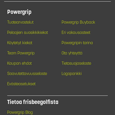
Powergrip
Tuotearvostelut
Powergrip Buyback
Pelaajien suosikkikiekot
Eri vakausasteet
Käytetyt kiekot
Powergripin tarina
Team Powergrip
Ota yhteyttä
Kaupan ehdot
Tietosuojaseloste
Saavutettavuusseloste
Logopankki
Evästeasetukset
Tietoa frisbeegolfista
Powergrip Blog