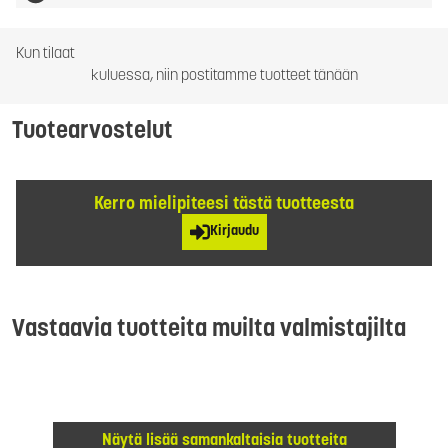
Kun tilaat
kuluessa, niin postitamme tuotteet tänään
Tuotearvostelut
Kerro mielipiteesi tästä tuotteesta
Kirjaudu
Vastaavia tuotteita muilta valmistajilta
Näytä lisää samankaltaisia tuotteita