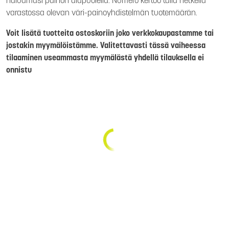
haluamasi painon alapuolella. Numero kertoo tällä hetkellä
varastossa olevan väri-painoyhdistelmän tuotemäärän.
Voit lisätä tuotteita ostoskoriin joko verkkokaupastamme tai
jostakin myymälöistämme. Valitettavasti tässä vaiheessa
tilaaminen useammasta myymälästä yhdellä tilauksella ei
onnistu