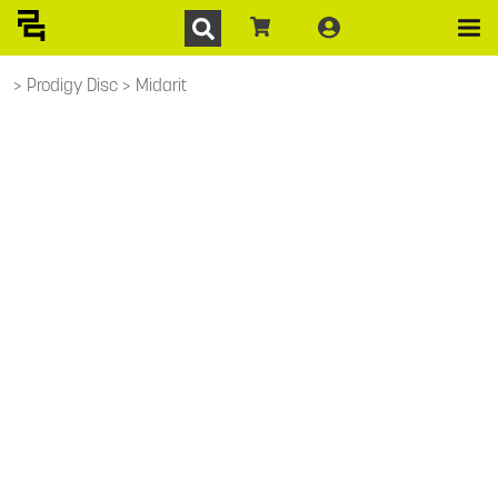
Prodigy Disc
Midarit