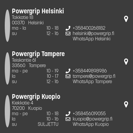
Powergrip Helsinki
Takkatie 18
00370
Helsinki
ma - la
10 - 18
+358400268182
su
12 - 16
helsinki@powergrip.fi
WhatsApp Helsinki
Powergrip Tampere
Teiskontie 61
33560
Tampere
ma - pe
10 - 19
+358449898986
la
10 - 17
tampere@powergrip.fi
su
12 - 16
WhatsApp Tampere
Powergrip Kuopio
Kiekkotie 4
70200
Kuopio
ma - pe
10 - 18
+358456019055
la
10 - 16
kuopio@powergrip.fi
su
SULJETTU
WhatsApp Kuopio