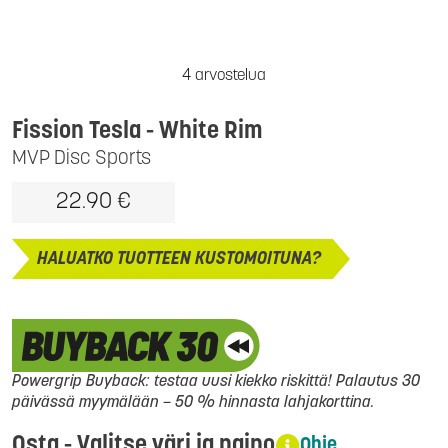
4 arvostelua
Fission Tesla
- White Rim
MVP Disc Sports
22.90 €
HALUATKO TUOTTEEN KUSTOMOITUNA?
Powergrip Buyback: testaa uusi kiekko riskittä! Palautus 30
päivässä myymälään – 50 % hinnasta lahjakorttina.
Osta - Valitse väri ja paino
Ohje