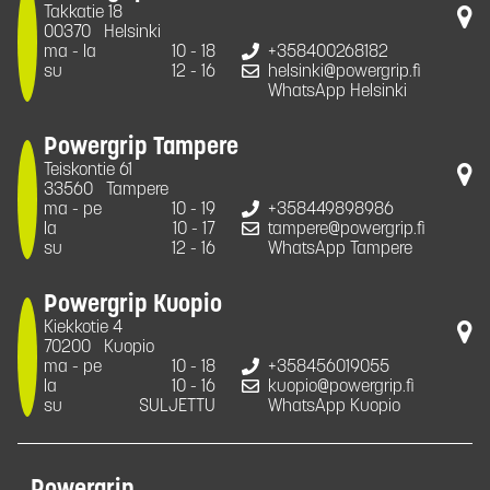
Takkatie 18
00370
Helsinki
ma - la
10 - 18
+358400268182
su
12 - 16
helsinki@powergrip.fi
WhatsApp Helsinki
Powergrip Tampere
Teiskontie 61
33560
Tampere
ma - pe
10 - 19
+358449898986
la
10 - 17
tampere@powergrip.fi
su
12 - 16
WhatsApp Tampere
Powergrip Kuopio
Kiekkotie 4
70200
Kuopio
ma - pe
10 - 18
+358456019055
la
10 - 16
kuopio@powergrip.fi
su
SULJETTU
WhatsApp Kuopio