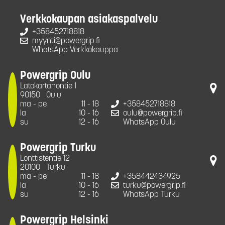
Verkkokaupan asiakaspalvelu
+358452718818
myynti@powergrip.fi
WhatsApp Verkkokauppa
Powergrip Oulu
Latokartanontie 1
90150
Oulu
ma - pe
11 - 18
+358452718818
la
10 - 16
oulu@powergrip.fi
su
12 - 16
WhatsApp Oulu
Powergrip Turku
Lonttistentie 12
20100
Turku
ma - pe
11 - 18
+358442434925
la
10 - 16
turku@powergrip.fi
su
12 - 16
WhatsApp Turku
Powergrip Helsinki