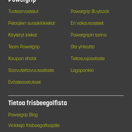
Powergrip
Tuotearvostelut
Powergrip Buyback
Pelaajien suosikkikiekot
Eri vakausasteet
Käytetyt kiekot
Powergripin tarina
Team Powergrip
Ota yhteyttä
Kaupan ehdot
Tietosuojaseloste
Saavutettavuusseloste
Logopankki
Evästeasetukset
Tietoa frisbeegolfista
Powergrip Blog
Vinkkejä frisbeegolfaajalle