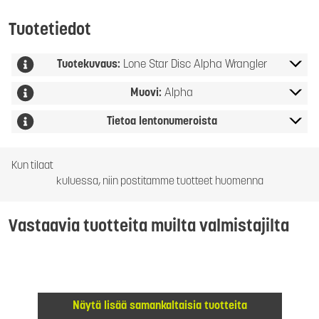
Tuotetiedot
Tuotekuvaus:
Lone Star Disc Alpha Wrangler
Muovi:
Alpha
Tietoa lentonumeroista
Kun tilaat
kuluessa, niin postitamme tuotteet huomenna
Vastaavia tuotteita muilta valmistajilta
Näytä lisää samankaltaisia tuotteita