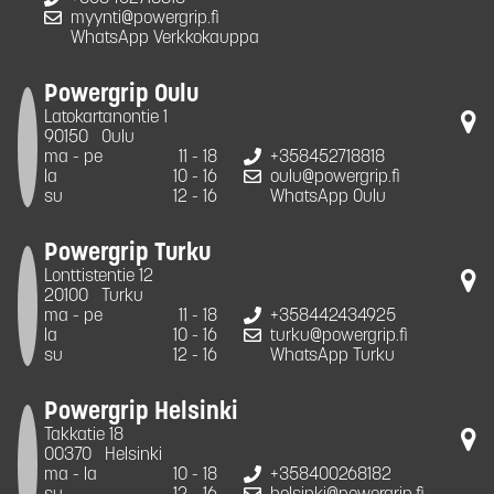
myynti@powergrip.fi
WhatsApp Verkkokauppa
Powergrip Oulu
Latokartanontie 1
90150
Oulu
ma - pe
11 - 18
+358452718818
la
10 - 16
oulu@powergrip.fi
su
12 - 16
WhatsApp Oulu
Powergrip Turku
Lonttistentie 12
20100
Turku
ma - pe
11 - 18
+358442434925
la
10 - 16
turku@powergrip.fi
su
12 - 16
WhatsApp Turku
Powergrip Helsinki
Takkatie 18
00370
Helsinki
ma - la
10 - 18
+358400268182