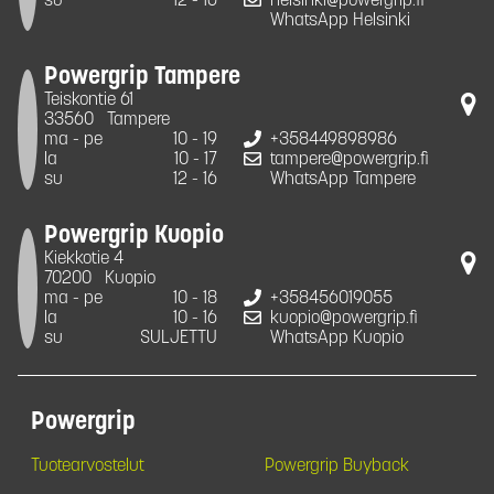
su
12 - 16
helsinki@powergrip.fi
WhatsApp Helsinki
Powergrip Tampere
Teiskontie 61
33560
Tampere
ma - pe
10 - 19
+358449898986
la
10 - 17
tampere@powergrip.fi
su
12 - 16
WhatsApp Tampere
Powergrip Kuopio
Kiekkotie 4
70200
Kuopio
ma - pe
10 - 18
+358456019055
la
10 - 16
kuopio@powergrip.fi
su
SULJETTU
WhatsApp Kuopio
Powergrip
Tuotearvostelut
Powergrip Buyback