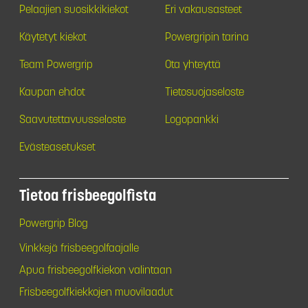
Pelaajien suosikkikiekot
Eri vakausasteet
Käytetyt kiekot
Powergripin tarina
Team Powergrip
Ota yhteyttä
Kaupan ehdot
Tietosuojaseloste
Saavutettavuusseloste
Logopankki
Evästeasetukset
Tietoa frisbeegolfista
Powergrip Blog
Vinkkejä frisbeegolfaajalle
Apua frisbeegolfkiekon valintaan
Frisbeegolfkiekkojen muovilaadut