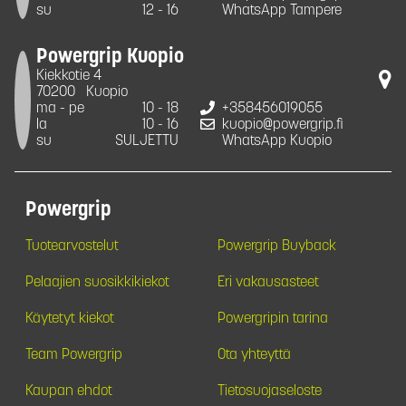
su
12 - 16
WhatsApp Tampere
Powergrip Kuopio
Kiekkotie 4
70200
Kuopio
ma - pe
10 - 18
+358456019055
la
10 - 16
kuopio@powergrip.fi
su
SULJETTU
WhatsApp Kuopio
Powergrip
Tuotearvostelut
Powergrip Buyback
Pelaajien suosikkikiekot
Eri vakausasteet
Käytetyt kiekot
Powergripin tarina
Team Powergrip
Ota yhteyttä
Kaupan ehdot
Tietosuojaseloste