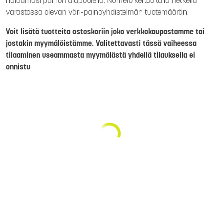
haluamasi painon alapuolella. Numero kertoo tällä hetkellä
varastossa olevan väri-painoyhdistelmän tuotemäärän.
Voit lisätä tuotteita ostoskoriin joko verkkokaupastamme tai
jostakin myymälöistämme. Valitettavasti tässä vaiheessa
tilaaminen useammasta myymälästä yhdellä tilauksella ei
onnistu