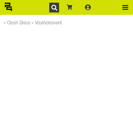
Clash Discs
Väylädraiverit