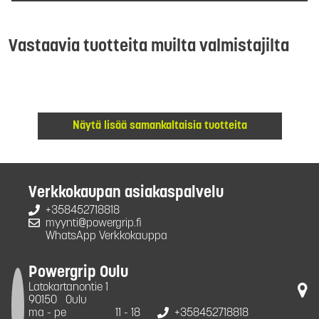
Vastaavia tuotteita muilta valmistajilta
Näytä lisää samankaltaisia tuotteita
Verkkokaupan asiakaspalvelu
+358452718818
myynti@powergrip.fi
WhatsApp Verkkokauppa
Powergrip Oulu
Latokartanontie 1
90150
Oulu
ma - pe
11 - 18
+358452718818