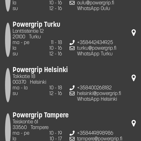
la
10 - 16
oulu@powergrip.fi
su
12 - 16
WhatsApp Oulu
Powergrip Turku
Lonttistentie 12
20100
Turku
ma - pe
11 - 18
+358442434925
la
10 - 16
turku@powergrip.fi
su
12 - 16
WhatsApp Turku
Powergrip Helsinki
Takkatie 18
00370
Helsinki
ma - la
10 - 18
+358400268182
su
12 - 16
helsinki@powergrip.fi
WhatsApp Helsinki
Powergrip Tampere
Teiskontie 61
33560
Tampere
ma - pe
10 - 19
+358449898986
la
10 - 17
tampere@powergrip.fi