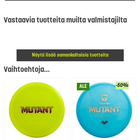
Vastaavia tuotteita muilta valmistajilta
Näytä lisää samankaltaisia tuotteita
Vaihtoehtoja...
-50%
ALE