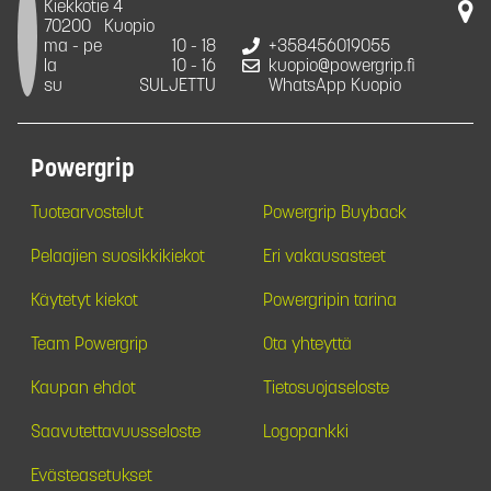
Kiekkotie 4
70200
Kuopio
ma - pe
10 - 18
+358456019055
la
10 - 16
kuopio@powergrip.fi
su
SULJETTU
WhatsApp Kuopio
Powergrip
Tuotearvostelut
Powergrip Buyback
Pelaajien suosikkikiekot
Eri vakausasteet
Käytetyt kiekot
Powergripin tarina
Team Powergrip
Ota yhteyttä
Kaupan ehdot
Tietosuojaseloste
Saavutettavuusseloste
Logopankki
Evästeasetukset