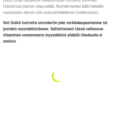
Lisää tuote ostoskoriin klikkaamalla numeroa väririvillä
haluamasi painon alapuolella. Numero kertoo tällä hetkellä
varastossa olevan väri-painoyhdistelmän tuotemäärän.
Voit lisätä tuotteita ostoskoriin joko verkkokaupastamme tai
jostakin myymälöistämme. Valitettavasti tässä vaiheessa
tilaaminen useammasta myymälästä yhdellä tilauksella ei
onnistu