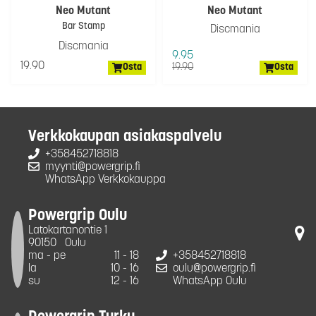
Neo Mutant
Neo Mutant
Bar Stamp
Discmania
Discmania
9.95
19.90
Osta
19.90
Osta
Verkkokaupan asiakaspalvelu
+358452718818
myynti@powergrip.fi
WhatsApp Verkkokauppa
Powergrip Oulu
Latokartanontie 1
90150
Oulu
ma - pe
11 - 18
+358452718818
la
10 - 16
oulu@powergrip.fi
su
12 - 16
WhatsApp Oulu