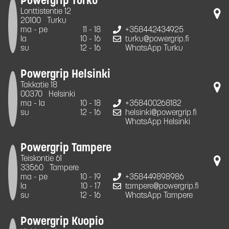
Powergrip Turku
Lonttistentie 12
20100
Turku
ma - pe
11 - 18
+358442434925
la
10 - 16
turku@powergrip.fi
su
12 - 16
WhatsApp Turku
Powergrip Helsinki
Takkatie 18
00370
Helsinki
ma - la
10 - 18
+358400268182
su
12 - 16
helsinki@powergrip.fi
WhatsApp Helsinki
Powergrip Tampere
Teiskontie 61
33560
Tampere
ma - pe
10 - 19
+358449898986
la
10 - 17
tampere@powergrip.fi
su
12 - 16
WhatsApp Tampere
Powergrip Kuopio