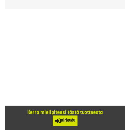
Kerro mielipiteesi tästä tuotteesta
Kirjaudu