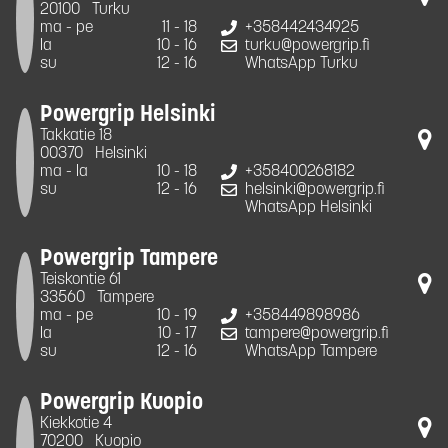
20100
Turku
ma - pe
11 - 18
+358442434925
la
10 - 16
turku@powergrip.fi
su
12 - 16
WhatsApp Turku
Powergrip Helsinki
Takkatie 18
00370
Helsinki
ma - la
10 - 18
+358400268182
su
12 - 16
helsinki@powergrip.fi
WhatsApp Helsinki
Powergrip Tampere
Teiskontie 61
33560
Tampere
ma - pe
10 - 19
+358449898986
la
10 - 17
tampere@powergrip.fi
su
12 - 16
WhatsApp Tampere
Powergrip Kuopio
Kiekkotie 4
70200
Kuopio