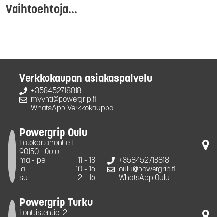
Vaihtoehtoja...
Verkkokaupan asiakaspalvelu
+358452718818
myynti@powergrip.fi
WhatsApp Verkkokauppa
Powergrip Oulu
Latokartanontie 1
90150
Oulu
ma - pe
11 - 18
+358452718818
la
10 - 16
oulu@powergrip.fi
su
12 - 16
WhatsApp Oulu
Powergrip Turku
Lonttistentie 12