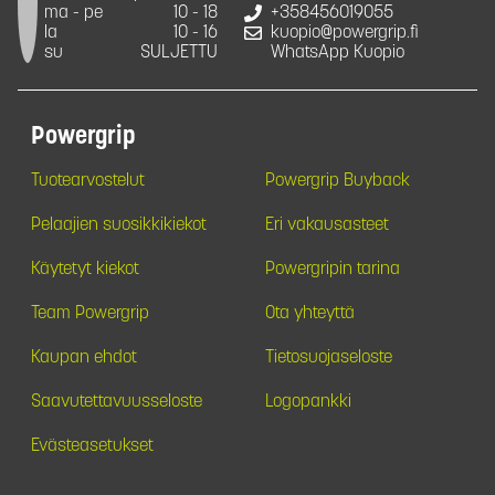
ma - pe
10 - 18
+358456019055
la
10 - 16
kuopio@powergrip.fi
su
SULJETTU
WhatsApp Kuopio
Powergrip
Tuotearvostelut
Powergrip Buyback
Pelaajien suosikkikiekot
Eri vakausasteet
Käytetyt kiekot
Powergripin tarina
Team Powergrip
Ota yhteyttä
Kaupan ehdot
Tietosuojaseloste
Saavutettavuusseloste
Logopankki
Evästeasetukset