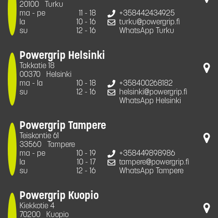
20100
Turku
ma - pe
11 - 18
+358442434925
la
10 - 16
turku@powergrip.fi
su
12 - 16
WhatsApp Turku
Powergrip Helsinki
Takkatie 18
00370
Helsinki
ma - la
10 - 18
+358400268182
su
12 - 16
helsinki@powergrip.fi
WhatsApp Helsinki
Powergrip Tampere
Teiskontie 61
33560
Tampere
ma - pe
10 - 19
+358449898986
la
10 - 17
tampere@powergrip.fi
su
12 - 16
WhatsApp Tampere
Powergrip Kuopio
Kiekkotie 4
70200
Kuopio