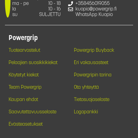
ma - pe
10 - 18
+358456019055
la
10 - 16
kuopio@powergrip.fi
su
SULJETTU
WhatsApp Kuopio
Powergrip
Tuotearvostelut
Powergrip Buyback
Pelaajien suosikkikiekot
Eri vakausasteet
Käytetyt kiekot
Powergripin tarina
Team Powergrip
Ota yhteyttä
Kaupan ehdot
Tietosuojaseloste
Saavutettavuusseloste
Logopankki
Evästeasetukset