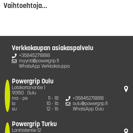
Vaihtoehtoja...
Verkkokaupan asiakaspalvelu
+358452718818
myynti@powergrip.fi
WhatsApp Verkkokauppa
Powergrip Oulu
Latokartanontie 1
90150
Oulu
ma - pe
11 - 18
+358452718818
la
10 - 16
oulu@powergrip.fi
su
12 - 16
WhatsApp Oulu
Powergrip Turku
Lonttistentie 12