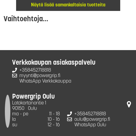
Näytä lisää samankaltaisia tuotteita
Vaihtoehtoja...
Verkkokaupan asiakaspalvelu
+358452718818
myynti@powergrip.fi
WhatsApp Verkkokauppa
Powergrip Oulu
Latokartanontie 1
90150
Oulu
ma - pe
11 - 18
+358452718818
la
10 - 16
oulu@powergrip.fi
su
12 - 16
WhatsApp Oulu