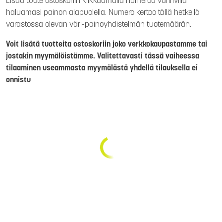
Lisää tuote ostoskoriin klikkaamalla numeroa väririvillä
haluamasi painon alapuolella. Numero kertoo tällä hetkellä
varastossa olevan väri-painoyhdistelmän tuotemäärän.
Voit lisätä tuotteita ostoskoriin joko verkkokaupastamme tai
jostakin myymälöistämme. Valitettavasti tässä vaiheessa
tilaaminen useammasta myymälästä yhdellä tilauksella ei
onnistu