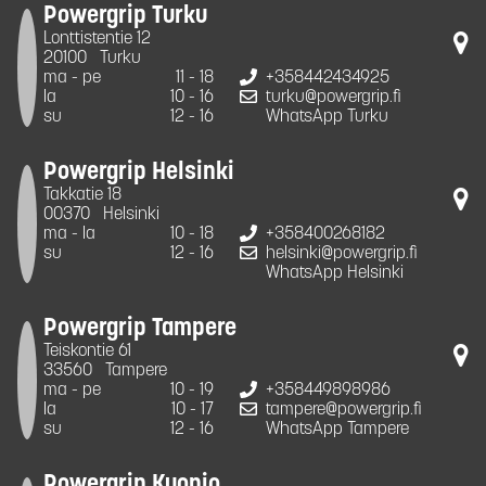
Powergrip Turku
Lonttistentie 12
20100
Turku
ma - pe
11 - 18
+358442434925
la
10 - 16
turku@powergrip.fi
su
12 - 16
WhatsApp Turku
Powergrip Helsinki
Takkatie 18
00370
Helsinki
ma - la
10 - 18
+358400268182
su
12 - 16
helsinki@powergrip.fi
WhatsApp Helsinki
Powergrip Tampere
Teiskontie 61
33560
Tampere
ma - pe
10 - 19
+358449898986
la
10 - 17
tampere@powergrip.fi
su
12 - 16
WhatsApp Tampere
Powergrip Kuopio