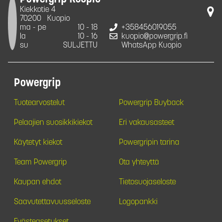
Kiekkotie 4
70200
Kuopio
ma - pe
10 - 18
+358456019055
la
10 - 16
kuopio@powergrip.fi
su
SULJETTU
WhatsApp Kuopio
Powergrip
Tuotearvostelut
Powergrip Buyback
Pelaajien suosikkikiekot
Eri vakausasteet
Käytetyt kiekot
Powergripin tarina
Team Powergrip
Ota yhteyttä
Kaupan ehdot
Tietosuojaseloste
Saavutettavuusseloste
Logopankki
Evästeasetukset