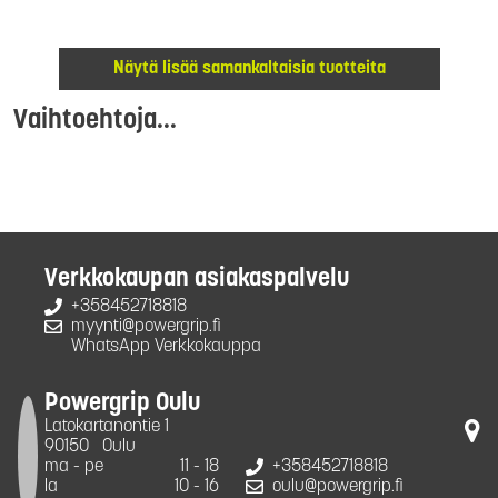
Näytä lisää samankaltaisia tuotteita
Vaihtoehtoja...
Verkkokaupan asiakaspalvelu
+358452718818
myynti@powergrip.fi
WhatsApp Verkkokauppa
Powergrip Oulu
Latokartanontie 1
90150
Oulu
ma - pe
11 - 18
+358452718818
la
10 - 16
oulu@powergrip.fi