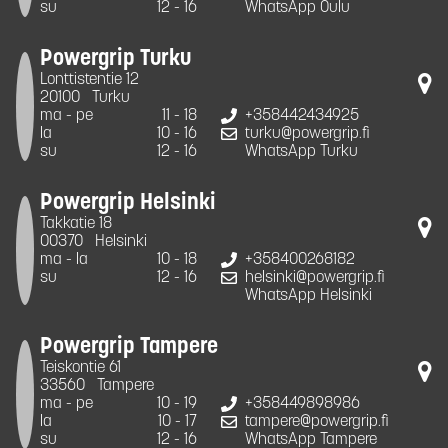
su
12 - 16
WhatsApp Oulu
Powergrip Turku
Lonttistentie 12
20100
Turku
ma - pe
11 - 18
+358442434925
la
10 - 16
turku@powergrip.fi
su
12 - 16
WhatsApp Turku
Powergrip Helsinki
Takkatie 18
00370
Helsinki
ma - la
10 - 18
+358400268182
su
12 - 16
helsinki@powergrip.fi
WhatsApp Helsinki
Powergrip Tampere
Teiskontie 61
33560
Tampere
ma - pe
10 - 19
+358449898986
la
10 - 17
tampere@powergrip.fi
su
12 - 16
WhatsApp Tampere