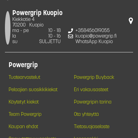
Powergrip Kuopio
Kiekkotie 4
70200
Kuopio
ma - pe
10 - 18
+358456019055
la
10 - 16
kuopio@powergrip.fi
su
SULJETTU
WhatsApp Kuopio
Powergrip
Tuotearvostelut
Powergrip Buyback
Pelaajien suosikkikiekot
Eri vakausasteet
Käytetyt kiekot
Powergripin tarina
Team Powergrip
Ota yhteyttä
Kaupan ehdot
Tietosuojaseloste