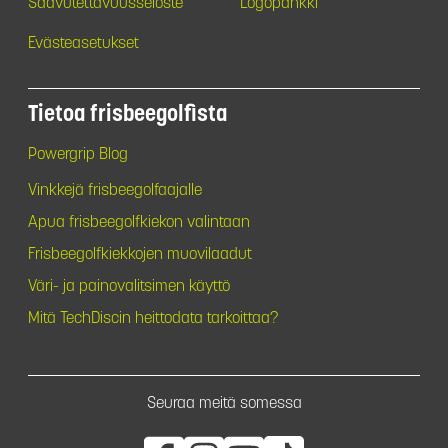
Saavutettavuusseloste
Logopankki
Evästeasetukset
Tietoa frisbeegolfista
Powergrip Blog
Vinkkejä frisbeegolfaajalle
Apua frisbeegolfkiekon valintaan
Frisbeegolfkiekkojen muovilaadut
Väri- ja painovalitsimen käyttö
Mitä TechDiscin heittodata tarkoittaa?
Seuraa meitä somessa