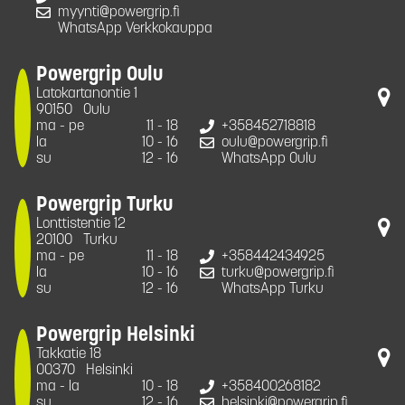
myynti@powergrip.fi
WhatsApp Verkkokauppa
Powergrip Oulu
Latokartanontie 1
90150
Oulu
ma - pe
11 - 18
+358452718818
la
10 - 16
oulu@powergrip.fi
su
12 - 16
WhatsApp Oulu
Powergrip Turku
Lonttistentie 12
20100
Turku
ma - pe
11 - 18
+358442434925
la
10 - 16
turku@powergrip.fi
su
12 - 16
WhatsApp Turku
Powergrip Helsinki
Takkatie 18
00370
Helsinki
ma - la
10 - 18
+358400268182
su
12 - 16
helsinki@powergrip.fi