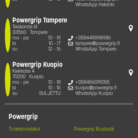
WhatsApp Helsinki
Powergrip Tampere
Teiskontie 61
33560
Tampere
ma - pe
10 - 19
+358449898986
la
10 - 17
tampere@powergrip.fi
su
12 - 16
WhatsApp Tampere
Powergrip Kuopio
Kiekkotie 4
70200
Kuopio
ma - pe
10 - 18
+358456019055
la
10 - 16
kuopio@powergrip.fi
su
SULJETTU
WhatsApp Kuopio
Powergrip
Tuotearvostelut
Powergrip Buyback