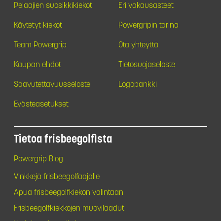
Pelaajien suosikkikiekot
Eri vakausasteet
Käytetyt kiekot
Powergripin tarina
Team Powergrip
Ota yhteyttä
Kaupan ehdot
Tietosuojaseloste
Saavutettavuusseloste
Logopankki
Evästeasetukset
Tietoa frisbeegolfista
Powergrip Blog
Vinkkejä frisbeegolfaajalle
Apua frisbeegolfkiekon valintaan
Frisbeegolfkiekkojen muovilaadut