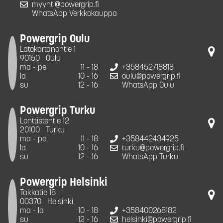
myynti@powergrip.fi
WhatsApp Verkkokauppa
Powergrip Oulu
Latokartanontie 1
90150
Oulu
ma - pe
11 - 18
+358452718818
la
10 - 16
oulu@powergrip.fi
su
12 - 16
WhatsApp Oulu
Powergrip Turku
Lonttistentie 12
20100
Turku
ma - pe
11 - 18
+358442434925
la
10 - 16
turku@powergrip.fi
su
12 - 16
WhatsApp Turku
Powergrip Helsinki
Takkatie 18
00370
Helsinki
ma - la
10 - 18
+358400268182
su
12 - 16
helsinki@powergrip.fi