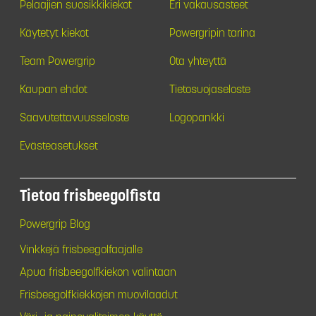
Pelaajien suosikkikiekot
Eri vakausasteet
Käytetyt kiekot
Powergripin tarina
Team Powergrip
Ota yhteyttä
Kaupan ehdot
Tietosuojaseloste
Saavutettavuusseloste
Logopankki
Evästeasetukset
Tietoa frisbeegolfista
Powergrip Blog
Vinkkejä frisbeegolfaajalle
Apua frisbeegolfkiekon valintaan
Frisbeegolfkiekkojen muovilaadut