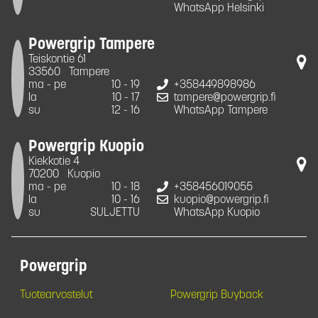
WhatsApp Helsinki
Powergrip Tampere
Teiskontie 61
33560
Tampere
ma - pe
10 - 19
+358449898986
la
10 - 17
tampere@powergrip.fi
su
12 - 16
WhatsApp Tampere
Powergrip Kuopio
Kiekkotie 4
70200
Kuopio
ma - pe
10 - 18
+358456019055
la
10 - 16
kuopio@powergrip.fi
su
SULJETTU
WhatsApp Kuopio
Powergrip
Tuotearvostelut
Powergrip Buyback