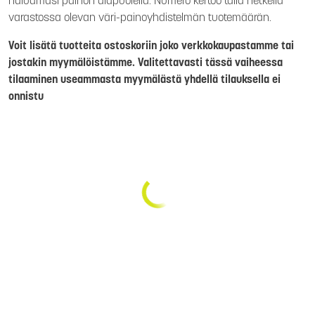
haluamasi painon alapuolella. Numero kertoo tällä hetkellä
varastossa olevan väri-painoyhdistelmän tuotemäärän.
Voit lisätä tuotteita ostoskoriin joko verkkokaupastamme tai
jostakin myymälöistämme. Valitettavasti tässä vaiheessa
tilaaminen useammasta myymälästä yhdellä tilauksella ei
onnistu