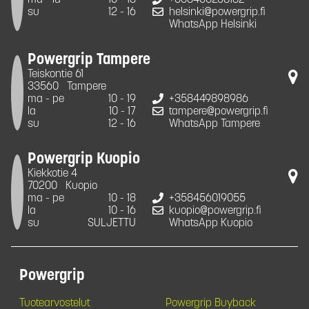
su
12 - 16
helsinki@powergrip.fi
WhatsApp Helsinki
Powergrip Tampere
Teiskontie 61
33560
Tampere
ma - pe
10 - 19
+358449898986
la
10 - 17
tampere@powergrip.fi
su
12 - 16
WhatsApp Tampere
Powergrip Kuopio
Kiekkotie 4
70200
Kuopio
ma - pe
10 - 18
+358456019055
la
10 - 16
kuopio@powergrip.fi
su
SULJETTU
WhatsApp Kuopio
Powergrip
Tuotearvostelut
Powergrip Buyback