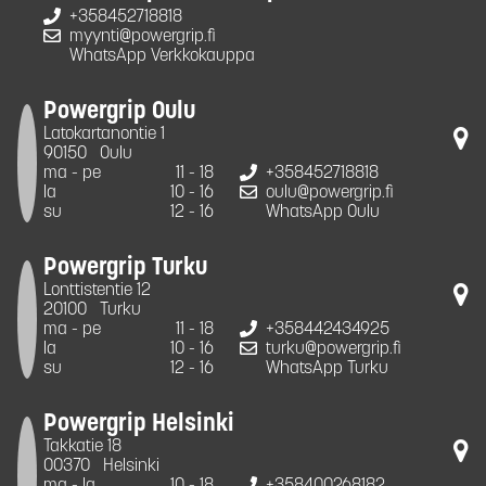
+358452718818
myynti@powergrip.fi
WhatsApp Verkkokauppa
Powergrip Oulu
Latokartanontie 1
90150
Oulu
ma - pe
11 - 18
+358452718818
la
10 - 16
oulu@powergrip.fi
su
12 - 16
WhatsApp Oulu
Powergrip Turku
Lonttistentie 12
20100
Turku
ma - pe
11 - 18
+358442434925
la
10 - 16
turku@powergrip.fi
su
12 - 16
WhatsApp Turku
Powergrip Helsinki
Takkatie 18
00370
Helsinki
ma - la
10 - 18
+358400268182