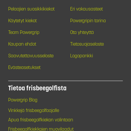
Pelaajien suosikkikiekot
Eri vakausasteet
Käytetyt kiekot
Powergripin tarina
Team Powergrip
Ota yhteyttä
Kaupan ehdot
Tietosuojaseloste
Saavutettavuusseloste
Logopankki
Evästeasetukset
Tietoa frisbeegolfista
Powergrip Blog
Vinkkejä frisbeegolfaajalle
Apua frisbeegolfkiekon valintaan
Frisbeegolfkiekkojen muovilaadut