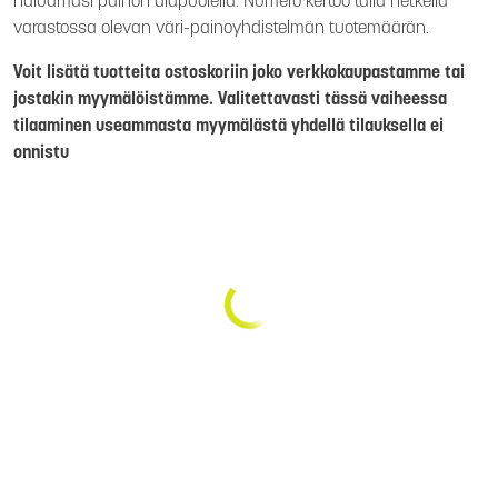
haluamasi painon alapuolella. Numero kertoo tällä hetkellä
varastossa olevan väri-painoyhdistelmän tuotemäärän.
Voit lisätä tuotteita ostoskoriin joko verkkokaupastamme tai
jostakin myymälöistämme. Valitettavasti tässä vaiheessa
tilaaminen useammasta myymälästä yhdellä tilauksella ei
onnistu