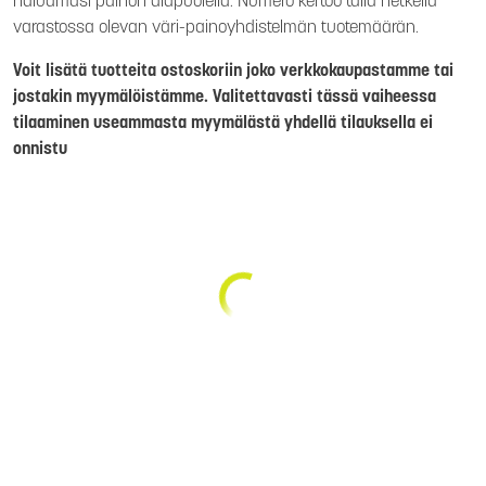
haluamasi painon alapuolella. Numero kertoo tällä hetkellä
varastossa olevan väri-painoyhdistelmän tuotemäärän.
Voit lisätä tuotteita ostoskoriin joko verkkokaupastamme tai
jostakin myymälöistämme. Valitettavasti tässä vaiheessa
tilaaminen useammasta myymälästä yhdellä tilauksella ei
onnistu