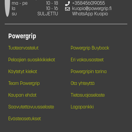
ma - pe
10 - 18
+358456019055
la
10 - 16
kuopio@powergrip.fi
su
SULJETTU
WhatsApp Kuopio
Powergrip
Tuotearvostelut
Powergrip Buyback
Pelaajien suosikkikiekot
Eri vakausasteet
Käytetyt kiekot
Powergripin tarina
Team Powergrip
Ota yhteyttä
Kaupan ehdot
Tietosuojaseloste
Saavutettavuusseloste
Logopankki
Evästeasetukset