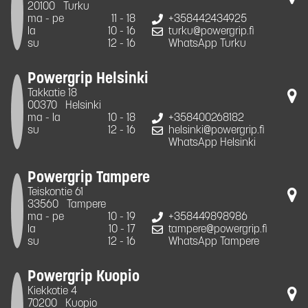
20100
Turku
ma - pe
11 - 18
+358442434925
la
10 - 16
turku@powergrip.fi
su
12 - 16
WhatsApp Turku
Powergrip Helsinki
Takkatie 18
00370
Helsinki
ma - la
10 - 18
+358400268182
su
12 - 16
helsinki@powergrip.fi
WhatsApp Helsinki
Powergrip Tampere
Teiskontie 61
33560
Tampere
ma - pe
10 - 19
+358449898986
la
10 - 17
tampere@powergrip.fi
su
12 - 16
WhatsApp Tampere
Powergrip Kuopio
Kiekkotie 4
70200
Kuopio