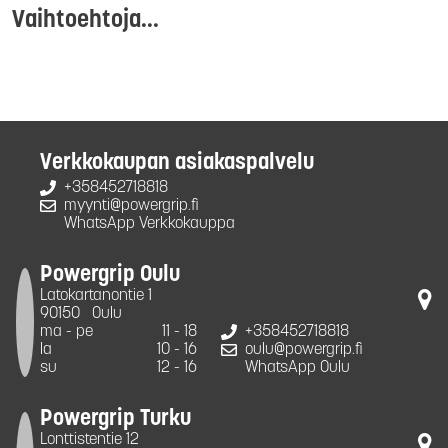
Vaihtoehtoja...
Verkkokaupan asiakaspalvelu
+358452718818
myynti@powergrip.fi
WhatsApp Verkkokauppa
Powergrip Oulu
Latokartanontie 1
90150
Oulu
ma - pe
11 - 18
+358452718818
la
10 - 16
oulu@powergrip.fi
su
12 - 16
WhatsApp Oulu
Powergrip Turku
Lonttistentie 12