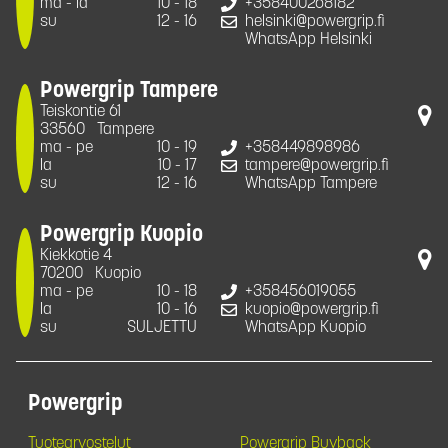
ma - la
10 - 18
+358400268182
su
12 - 16
helsinki@powergrip.fi
WhatsApp Helsinki
Powergrip Tampere
Teiskontie 61
33560
Tampere
ma - pe
10 - 19
+358449898986
la
10 - 17
tampere@powergrip.fi
su
12 - 16
WhatsApp Tampere
Powergrip Kuopio
Kiekkotie 4
70200
Kuopio
ma - pe
10 - 18
+358456019055
la
10 - 16
kuopio@powergrip.fi
su
SULJETTU
WhatsApp Kuopio
Powergrip
Tuotearvostelut
Powergrip Buyback