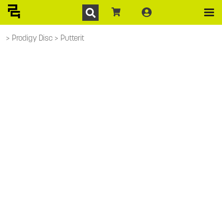
Prodigy Disc
Putterit