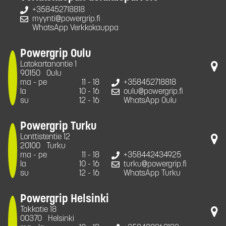
+358452718818
myynti@powergrip.fi
WhatsApp Verkkokauppa
Powergrip Oulu
Latokartanontie 1
90150
Oulu
ma - pe
11 - 18
+358452718818
la
10 - 16
oulu@powergrip.fi
su
12 - 16
WhatsApp Oulu
Powergrip Turku
Lonttistentie 12
20100
Turku
ma - pe
11 - 18
+358442434925
la
10 - 16
turku@powergrip.fi
su
12 - 16
WhatsApp Turku
Powergrip Helsinki
Takkatie 18
00370
Helsinki