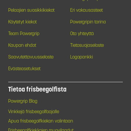
Pelaajien suosikkikiekot
Eri vakausasteet
Käytetyt kiekot
Powergripin tarina
Team Powergrip
Ota yhteyttä
Kaupan ehdot
Tietosuojaseloste
Saavutettavuusseloste
Logopankki
Evästeasetukset
Tietoa frisbeegolfista
Powergrip Blog
Vinkkejä frisbeegolfaajalle
Apua frisbeegolfkiekon valintaan
Frisbeegolfkiekkojen muovilaadut