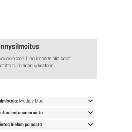
ennysilmoitus
äriä/kokoa? Tilaa ilmoitus niin saat
otetta tulee lisää varastoon.
almistaja:
Prodigy Disc
ietoa lentonumeroista
ietoa kiekon painosta