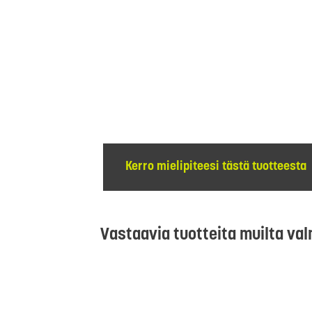
Kerro mielipiteesi tästä tuotteesta
Vastaavia tuotteita muilta val