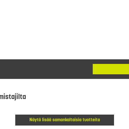
mistajilta
Näytä lisää samankaltaisia tuotteita