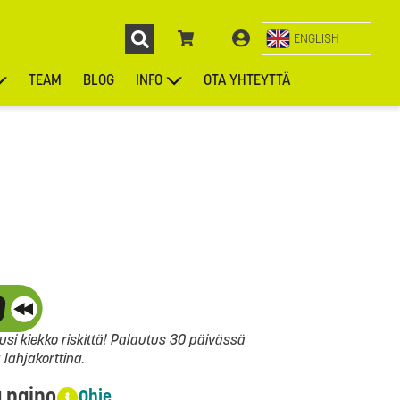
ENGLISH
TEAM
BLOG
INFO
OTA YHTEYTTÄ
ENGL
KIEKOT
LAUKUT
ASUSTEET
MUUT TUOTTEET
si kiekko riskittä! Palautus 30 päivässä
ahjakorttina.
a paino
Ohje