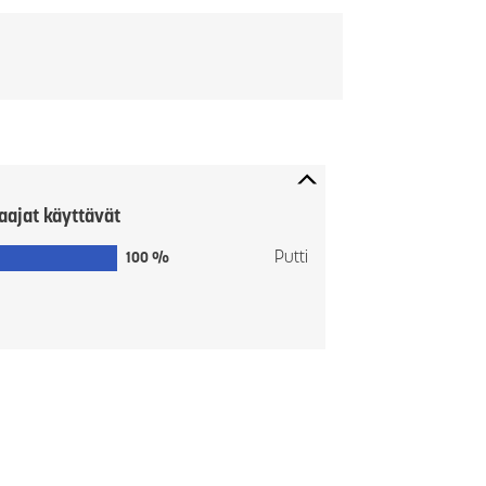
aajat käyttävät
Putti
100 %