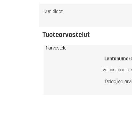
Kun tilaat
Tuotearvostelut
1 arvostelu
Lentonumer
Valmistajan ar
Pelaajien arv