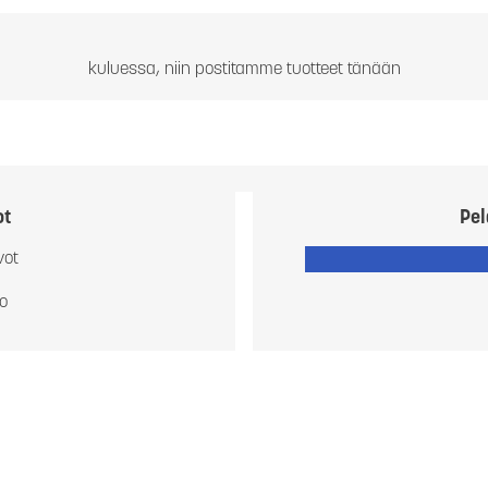
kuluessa, niin postitamme tuotteet tänään
ot
Pel
vot
io