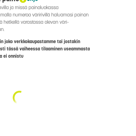
avilla ja missä painoluokassa
aamalla numeroa väririvillä haluamasi painon
lä hetkellä varastossa olevan väri-
än.
riin joko verkkokaupastamme tai jostakin
sti tässä vaiheessa tilaaminen useammasta
a ei onnistu