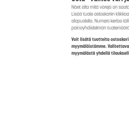
Näet alta mitä värejä on saat
Lisää tuote ostoskoriin klikk
alapuolella. Numero kertoo täl
painoyhdistelmän tuotemäär
Voit lisätä tuotteita ostosko
myymälöistämme. Valitettava
myymälästä yhdellä tilauksell