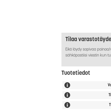
Tilaa varastotäyd
Eikö löydy sopivaa painoa/v
sähköpostiisi viestin kun tu
Tuotetiedot
V
T
T