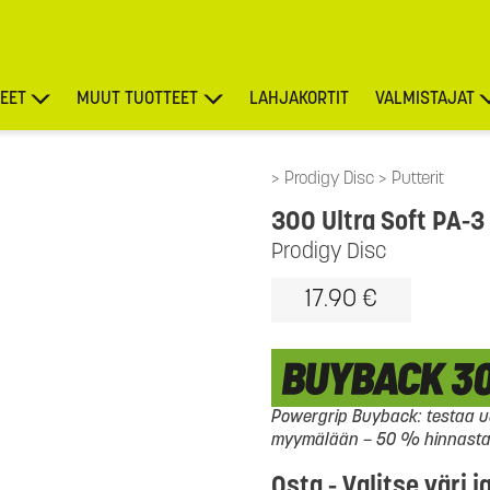
EET
MUUT TUOTTEET
LAHJAKORTIT
VALMISTAJAT
TARJOUKSET
Prodigy Disc
Putterit
300 Ultra Soft PA-3
Prodigy Disc
17.90 €
Powergrip Buyback: testaa uu
myymälään – 50 % hinnasta l
Osta - Valitse väri j