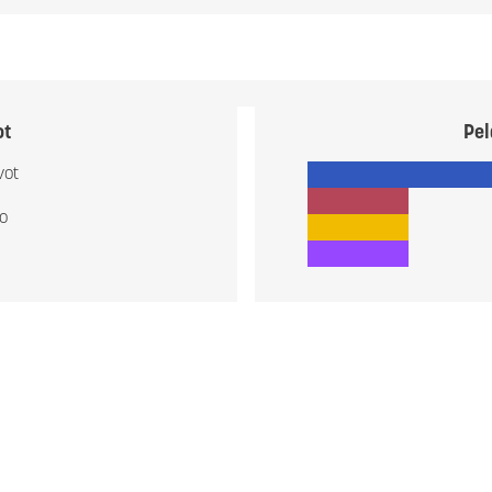
ot
Pel
vot
io