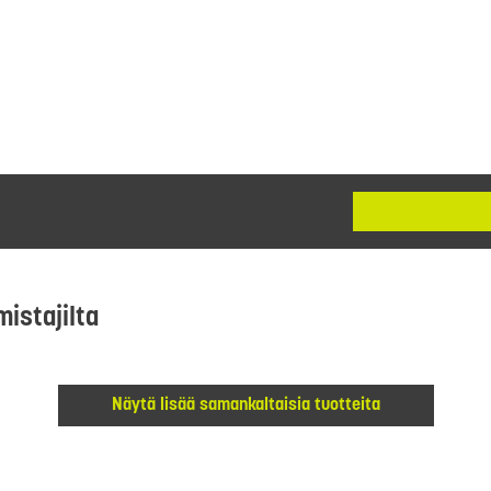
mistajilta
Näytä lisää samankaltaisia tuotteita