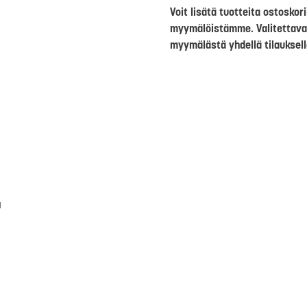
Voit lisätä tuotteita ostosko
myymälöistämme. Valitettava
myymälästä yhdellä tilauksell
a