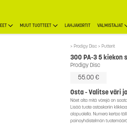
EET
MUUT TUOTTEET
LAHJAKORTIT
VALMISTAJAT
TARJOUKSET
Prodigy Disc
Putterit
300 PA-3 5 kiekon s
Prodigy Disc
55.00 €
Osta - Valitse väri j
Näet alta mitä värejä on saat
Lisää tuote ostoskoriin klikk
alapuolella. Numero kertoo täl
painoyhdistelmän tuotemäär