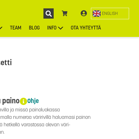
ENGLISH
TEAM
BLOG
INFO
OTA YHTEYTTÄ
ENGL
KIEKOT
LAUKUT
ASUSTEET
MUUT TUOTTEET
etti
a paino
Ohje
avilla ja missä painoluokassa
aamalla numeroa väririvillä haluamasi painon
lä hetkellä varastossa olevan väri-
än.