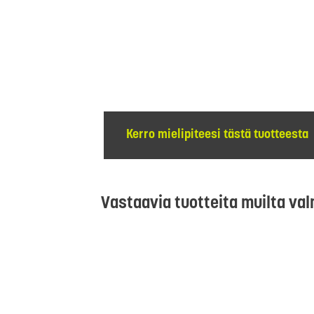
Kerro mielipiteesi tästä tuotteesta
Vastaavia tuotteita muilta val