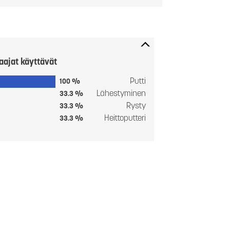
aajat käyttävät
Putti
100 %
Lähestyminen
33.3 %
Rysty
33.3 %
Heittoputteri
33.3 %