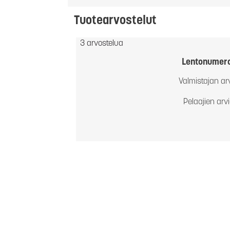
Tuotearvostelut
3 arvostelua
Lentonumer
Valmistajan ar
Pelaajien arv