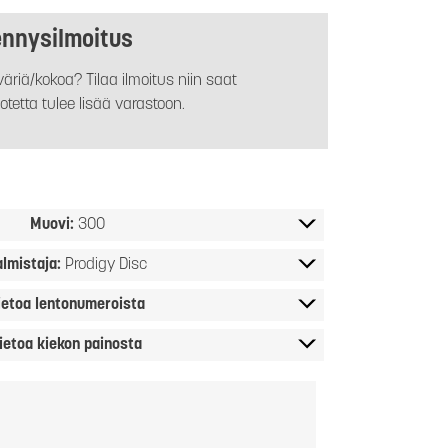
ennysilmoitus
äriä/kokoa? Tilaa ilmoitus niin saat
otetta tulee lisää varastoon.
Muovi:
300
almistaja:
Prodigy Disc
ietoa lentonumeroista
ietoa kiekon painosta