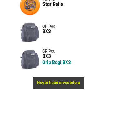
Star Rollo
GRIPeq
BX3
GRIPeq
BX3
Grip Bägi BX3
Näytä lisää arvosteluja