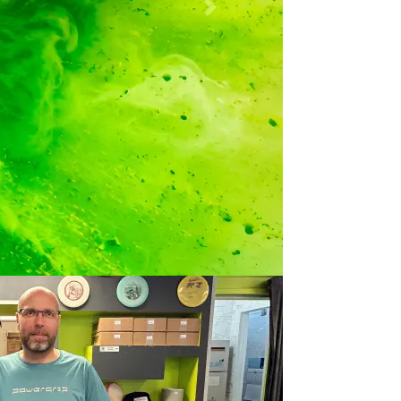
Seuraava &raquo;