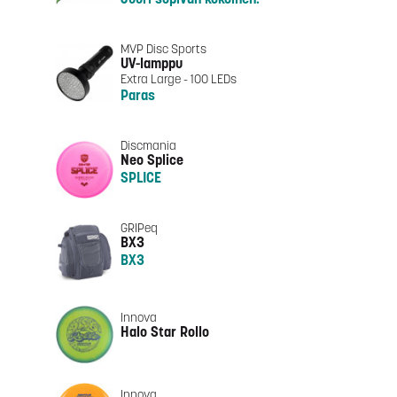
Juuri sopivan kokoinen.
MVP Disc Sports
UV-lamppu
Extra Large - 100 LEDs
Paras
Discmania
Neo Splice
SPLICE
GRIPeq
BX3
BX3
Innova
Halo Star Rollo
Innova