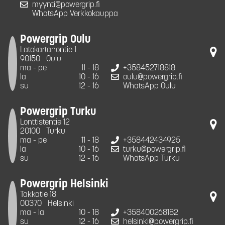
myynti@powergrip.fi
WhatsApp Verkkokauppa
Powergrip Oulu
Latokartanontie 1
90150
Oulu
ma - pe
11 - 18
+358452718818
la
10 - 16
oulu@powergrip.fi
su
12 - 16
WhatsApp Oulu
Powergrip Turku
Lonttistentie 12
20100
Turku
ma - pe
11 - 18
+358442434925
la
10 - 16
turku@powergrip.fi
su
12 - 16
WhatsApp Turku
Powergrip Helsinki
Takkatie 18
00370
Helsinki
ma - la
10 - 18
+358400268182
su
12 - 16
helsinki@powergrip.fi