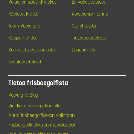
Pelaajien suosikkikiekot
Eri vakausasteet
Käytetyt kiekot
Powergripin tarina
Team Powergrip
Ota yhteyttä
Kaupan ehdot
Tietosuojaseloste
Saavutettavuusseloste
Logopankki
Evästeasetukset
Tietoa frisbeegolfista
Powergrip Blog
Vinkkejä frisbeegolfaajalle
Apua frisbeegolfkiekon valintaan
Frisbeegolfkiekkojen muovilaadut