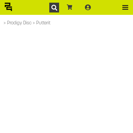
Prodigy Disc
Putterit