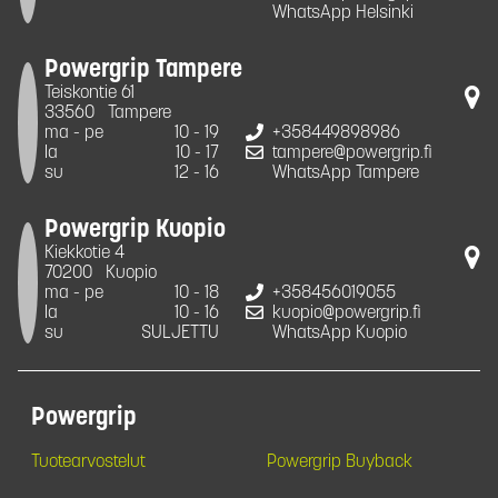
WhatsApp Helsinki
Powergrip Tampere
Teiskontie 61
33560
Tampere
ma - pe
10 - 19
+358449898986
la
10 - 17
tampere@powergrip.fi
su
12 - 16
WhatsApp Tampere
Powergrip Kuopio
Kiekkotie 4
70200
Kuopio
ma - pe
10 - 18
+358456019055
la
10 - 16
kuopio@powergrip.fi
su
SULJETTU
WhatsApp Kuopio
Powergrip
Tuotearvostelut
Powergrip Buyback