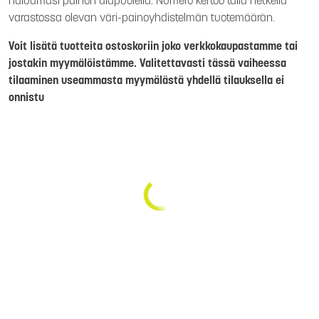
haluamasi painon alapuolella. Numero kertoo tällä hetkellä
varastossa olevan väri-painoyhdistelmän tuotemäärän.
Voit lisätä tuotteita ostoskoriin joko verkkokaupastamme tai
jostakin myymälöistämme. Valitettavasti tässä vaiheessa
tilaaminen useammasta myymälästä yhdellä tilauksella ei
onnistu