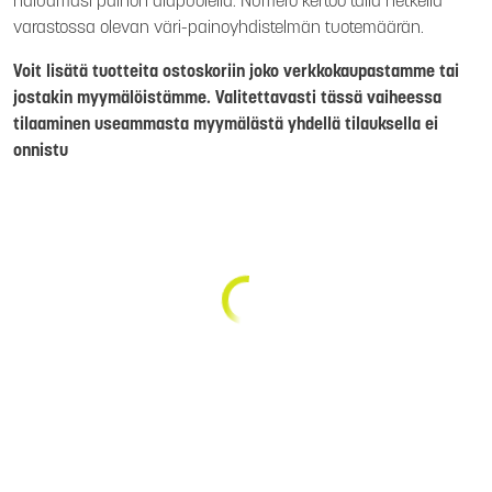
haluamasi painon alapuolella. Numero kertoo tällä hetkellä
varastossa olevan väri-painoyhdistelmän tuotemäärän.
Voit lisätä tuotteita ostoskoriin joko verkkokaupastamme tai
jostakin myymälöistämme. Valitettavasti tässä vaiheessa
tilaaminen useammasta myymälästä yhdellä tilauksella ei
onnistu