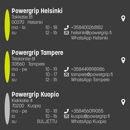
Powergrip Helsinki
Takkatie 18
00370
Helsinki
ma - la
10 - 18
+358400268182
su
12 - 16
helsinki@powergrip.fi
WhatsApp Helsinki
Powergrip Tampere
Teiskontie 61
33560
Tampere
ma - pe
10 - 19
+358449898986
la
10 - 17
tampere@powergrip.fi
su
12 - 16
WhatsApp Tampere
Powergrip Kuopio
Kiekkotie 4
70200
Kuopio
ma - pe
10 - 18
+358456019055
la
10 - 16
kuopio@powergrip.fi
su
SULJETTU
WhatsApp Kuopio