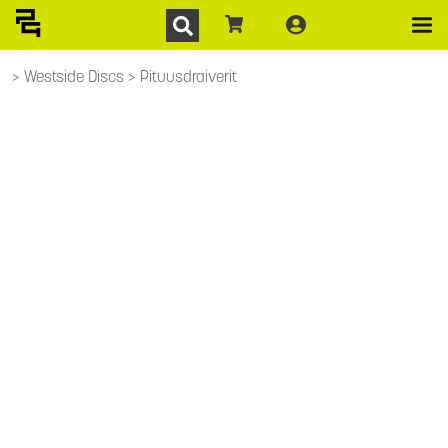
Westside Discs
Pituusdraiverit