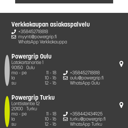
Verkkokaupan asiakaspalvelu
+358452718818
myynti@powergrip.fi
WhatsApp Verkkokauppa
Powergrip Oulu
Latokartanontie 1
90150
Oulu
ma - pe
11 - 18
+358452718818
la
10 - 16
oulu@powergrip.fi
su
12 - 16
WhatsApp Oulu
Powergrip Turku
Lonttistentie 12
20100
Turku
ma - pe
11 - 18
+358442434925
la
10 - 16
turku@powergrip.fi
su
12 - 16
WhatsApp Turku