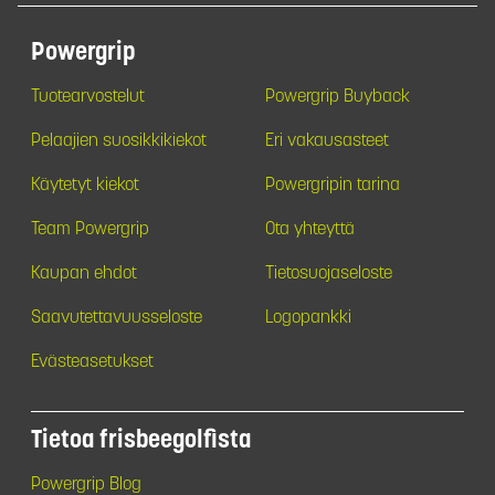
Powergrip
Tuotearvostelut
Powergrip Buyback
Pelaajien suosikkikiekot
Eri vakausasteet
Käytetyt kiekot
Powergripin tarina
Team Powergrip
Ota yhteyttä
Kaupan ehdot
Tietosuojaseloste
Saavutettavuusseloste
Logopankki
Evästeasetukset
Tietoa frisbeegolfista
Powergrip Blog