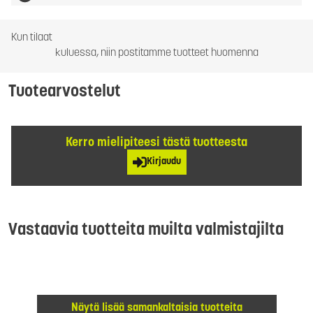
Kun tilaat
kuluessa, niin postitamme tuotteet huomenna
Tuotearvostelut
Kerro mielipiteesi tästä tuotteesta
Kirjaudu
Vastaavia tuotteita muilta valmistajilta
Näytä lisää samankaltaisia tuotteita