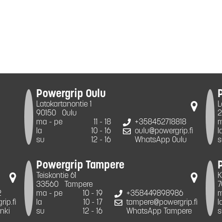
Powergrip Oulu
Latokartanontie 1
L
90150
Oulu
2
ma - pe
11 - 18
+358452718818
m
la
10 - 16
oulu@powergrip.fi
l
su
12 - 16
WhatsApp Oulu
s
Powergrip Tampere
Teiskontie 61
K
33560
Tampere
7
2
ma - pe
10 - 19
+358449898986
m
ip.fi
la
10 - 17
tampere@powergrip.fi
l
nki
su
12 - 16
WhatsApp Tampere
s