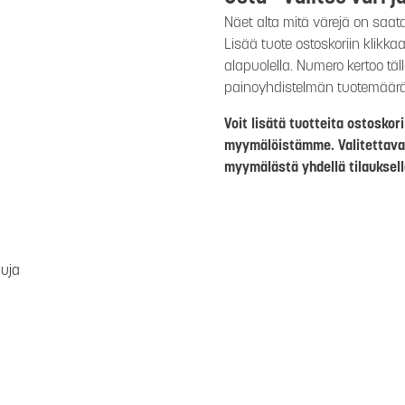
Näet alta mitä värejä on saat
Lisää tuote ostoskoriin klikk
alapuolella. Numero kertoo täl
painoyhdistelmän tuotemäär
Voit lisätä tuotteita ostosko
myymälöistämme. Valitettava
myymälästä yhdellä tilauksell
luja