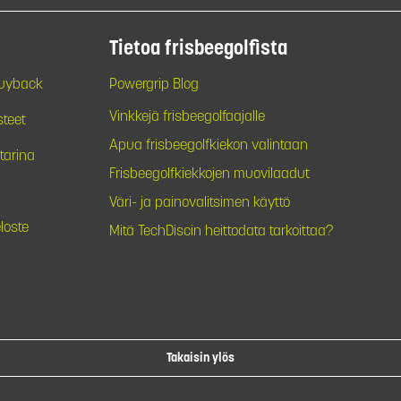
Tietoa frisbeegolfista
Buyback
Powergrip Blog
Vinkkejä frisbeegolfaajalle
steet
Apua frisbeegolfkiekon valintaan
tarina
Frisbeegolfkiekkojen muovilaadut
Väri- ja painovalitsimen käyttö
loste
Mitä TechDiscin heittodata tarkoittaa?
Takaisin ylös