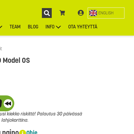
ENGLISH
TEAM
BLOG
INFO
OTA YHTEYTTÄ
ENGL
KIEKOT
LAUKUT
ASUSTEET
MUUT TUOTTEET
it
D Model OS
si kiekko riskittä! Palautus 30 päivässä
ahjakorttina.
a paino
Ohje