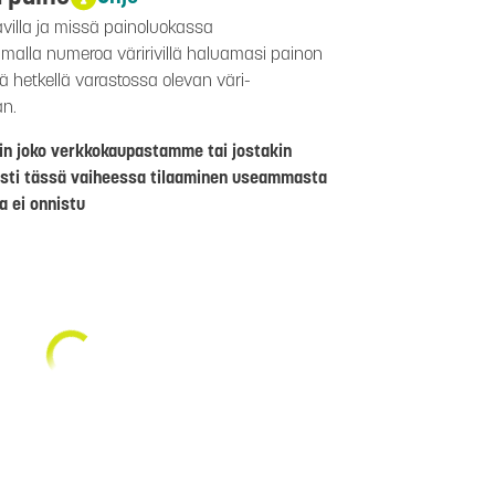
avilla ja missä painoluokassa
aamalla numeroa väririvillä haluamasi painon
lä hetkellä varastossa olevan väri-
än.
riin joko verkkokaupastamme tai jostakin
sti tässä vaiheessa tilaaminen useammasta
a ei onnistu