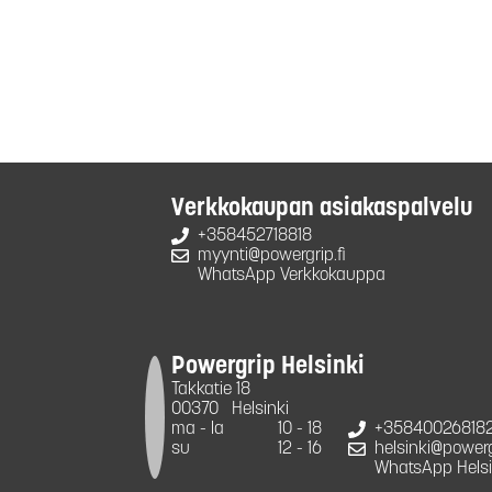
Verkkokaupan asiakaspalvelu
+358452718818
myynti@powergrip.fi
WhatsApp Verkkokauppa
Powergrip Helsinki
Takkatie 18
00370
Helsinki
ma - la
10 - 18
+35840026818
su
12 - 16
helsinki@powergr
WhatsApp Helsi