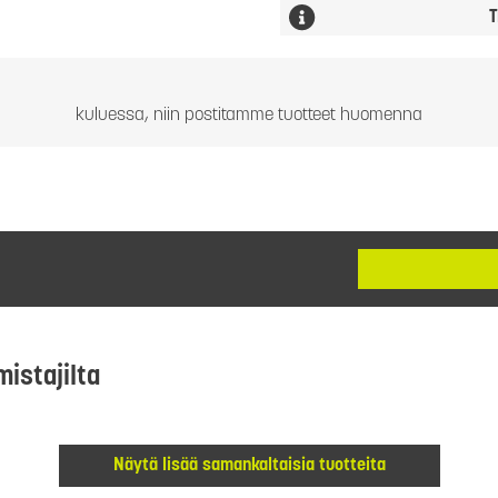
T
kuluessa, niin postitamme tuotteet huomenna
mistajilta
Näytä lisää samankaltaisia tuotteita