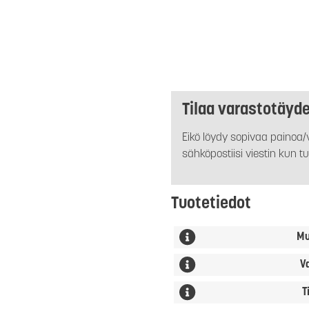
Tilaa varastotäyd
Eikö löydy sopivaa painoa/v
sähköpostiisi viestin kun tu
Tuotetiedot
Mu
V
T