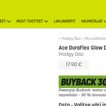
EET
MUUT TUOTTEET
LAHJAKORTIT
VALMISTAJAT
TARJOUKSET
Prodigy Disc
Pituusdraiver
Ace DuraFlex Glow 
Prodigy Disc
17.90 €
Powergrip Buyback: testaa uu
myymälään – 50 % hinnasta l
Osta - Valitse väri j