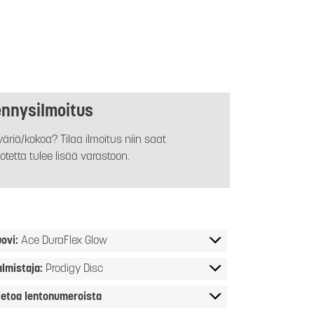
ennysilmoitus
äriä/kokoa? Tilaa ilmoitus niin saat
otetta tulee lisää varastoon.
ovi:
Ace DuraFlex Glow
almistaja:
Prodigy Disc
ietoa lentonumeroista