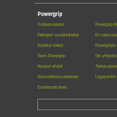
Powergrip
Tuotearvostelut
Powergrip 
Pelaajien suosikkikiekot
Eri vakausa
Käytetyt kiekot
Powergripin 
Team Powergrip
Ota yhteyttä
Kaupan ehdot
Tietosuojase
Saavutettavuusseloste
Logopankki
Evästeasetukset