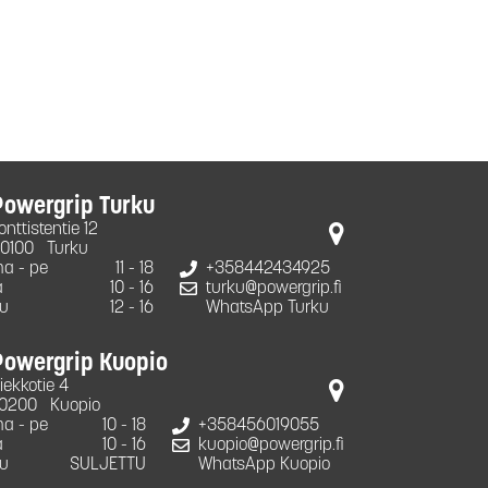
Powergrip Turku
onttistentie 12
0100
Turku
a - pe
11 - 18
+358442434925
a
10 - 16
turku@powergrip.fi
u
12 - 16
WhatsApp Turku
Powergrip Kuopio
iekkotie 4
0200
Kuopio
a - pe
10 - 18
+358456019055
a
10 - 16
kuopio@powergrip.fi
u
SULJETTU
WhatsApp Kuopio