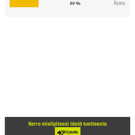
Rysty
50 %
Kerro mielipiteesi tästä tuotteesta
Kirjaudu