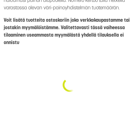
haluamasi painon alapuolella. Numero kertoo tällä hetkellä
varastossa olevan väri-painoyhdistelmän tuotemäärän.
Voit lisätä tuotteita ostoskoriin joko verkkokaupastamme tai
jostakin myymälöistämme. Valitettavasti tässä vaiheessa
tilaaminen useammasta myymälästä yhdellä tilauksella ei
onnistu