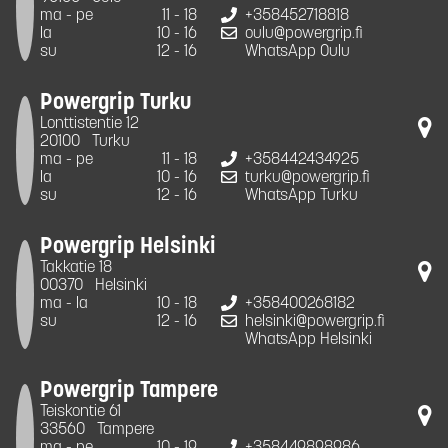
ma - pe
11 - 18
+358452718818
la
10 - 16
oulu@powergrip.fi
su
12 - 16
WhatsApp Oulu
Powergrip Turku
Lonttistentie 12
20100
Turku
ma - pe
11 - 18
+358442434925
la
10 - 16
turku@powergrip.fi
su
12 - 16
WhatsApp Turku
Powergrip Helsinki
Takkatie 18
00370
Helsinki
ma - la
10 - 18
+358400268182
su
12 - 16
helsinki@powergrip.fi
WhatsApp Helsinki
Powergrip Tampere
Teiskontie 61
33560
Tampere
ma - pe
10 - 19
+358449898986