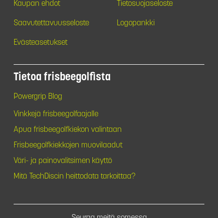
Kaupan ehdot
Tietosuojaseloste
Saavutettavuusseloste
Logopankki
Evästeasetukset
Tietoa frisbeegolfista
Powergrip Blog
Vinkkejä frisbeegolfaajalle
Apua frisbeegolfkiekon valintaan
Frisbeegolfkiekkojen muovilaadut
Väri- ja painovalitsimen käyttö
Mitä TechDiscin heittodata tarkoittaa?
Seuraa meitä somessa