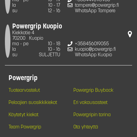
la
10 - 17
tampere@powergrip.fi
su
12 - 16
WhatsApp Tampere
Powergrip Kuopio
Kiekkotie 4
70200
Kuopio
ma - pe
10 - 18
+358456019055
la
10 - 16
kuopio@powergrip.fi
su
SULJETTU
WhatsApp Kuopio
Powergrip
Tuotearvostelut
Powergrip Buyback
Pelaajien suosikkikiekot
Eri vakausasteet
Käytetyt kiekot
Powergripin tarina
Team Powergrip
Ota yhteyttä