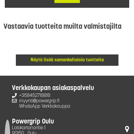
Vastaavia tuotteita muilta valmistajilta
Näytä lisää samankaltaisia tuotteita
Verkkokaupan asiakaspalvelu
+358452718818
myynti@powergrip.fi
WhatsApp Verkkokauppa
Powergrip Oulu
Latokartanontie 1
90150
Oulu