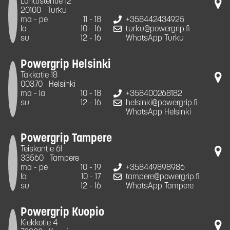
Lonttistentie 12
20100
Turku
ma - pe
11 - 18
+358442434925
la
10 - 16
turku@powergrip.fi
su
12 - 16
WhatsApp Turku
Powergrip Helsinki
Takkatie 18
00370
Helsinki
ma - la
10 - 18
+358400268182
su
12 - 16
helsinki@powergrip.fi
WhatsApp Helsinki
Powergrip Tampere
Teiskontie 61
33560
Tampere
ma - pe
10 - 19
+358449898986
la
10 - 17
tampere@powergrip.fi
su
12 - 16
WhatsApp Tampere
Powergrip Kuopio
Kiekkotie 4