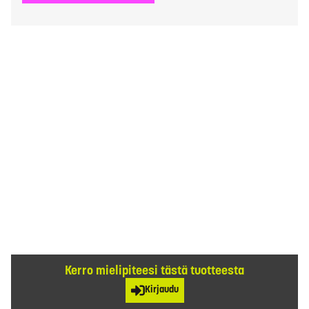
Kerro mielipiteesi tästä tuotteesta
Kirjaudu