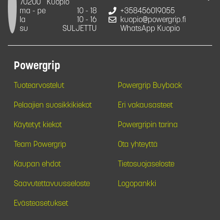
70200
Kuopio
ma - pe
10 - 18
+358456019055
la
10 - 16
kuopio@powergrip.fi
su
SULJETTU
WhatsApp Kuopio
Powergrip
Tuotearvostelut
Powergrip Buyback
Pelaajien suosikkikiekot
Eri vakausasteet
Käytetyt kiekot
Powergripin tarina
Team Powergrip
Ota yhteyttä
Kaupan ehdot
Tietosuojaseloste
Saavutettavuusseloste
Logopankki
Evästeasetukset