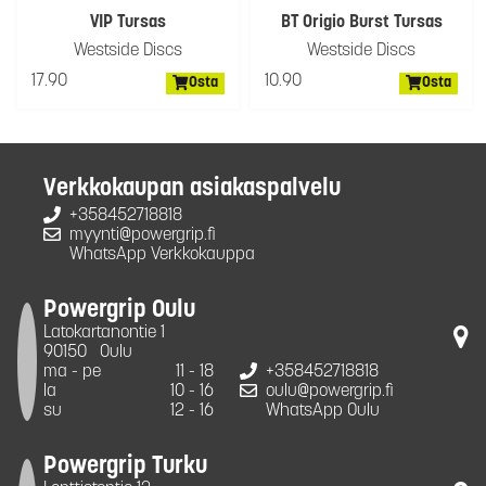
VIP Tursas
BT Origio Burst Tursas
Westside Discs
Westside Discs
17.90
10.90
Osta
Osta
Verkkokaupan asiakaspalvelu
+358452718818
myynti@powergrip.fi
WhatsApp Verkkokauppa
Powergrip Oulu
Latokartanontie 1
90150
Oulu
ma - pe
11 - 18
+358452718818
la
10 - 16
oulu@powergrip.fi
su
12 - 16
WhatsApp Oulu
Powergrip Turku