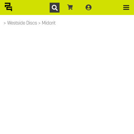
Westside Discs
Midarit